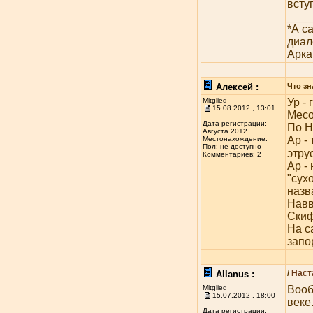
всту
____
*А с
диал
Арка
Алексей :
Что зн
Mitglied
Ур -
15.08.2012 , 13:01
Мес
Дата регистрации:
По Н.
Августа 2012
Ар -
Местонахождение:
Пол: не доступно
этрус
Комментариев: 2
Ар -
"сух
назва
Навв
Скиф
На са
запо
Наст
Allanus :
/
Mitglied
Вооб
15.07.2012 , 18:00
веке
Дата регистрации: