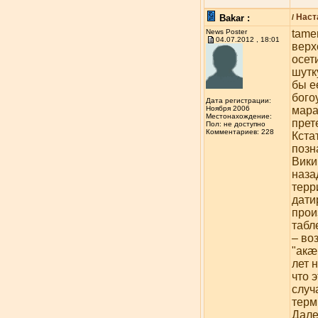
Наст
Bakar :
/
News Poster
tame
04.07.2012 , 18:01
верх
осет
шутк
бы е
бого
Дата регистрации:
мара
Ноября 2006
Местонахождение:
прет
Пол: не доступно
Комментариев: 228
Кста
позн
Вики
наза
терр
дати
прои
табл
– во
"акæ
лет 
что 
случ
терм
Дале