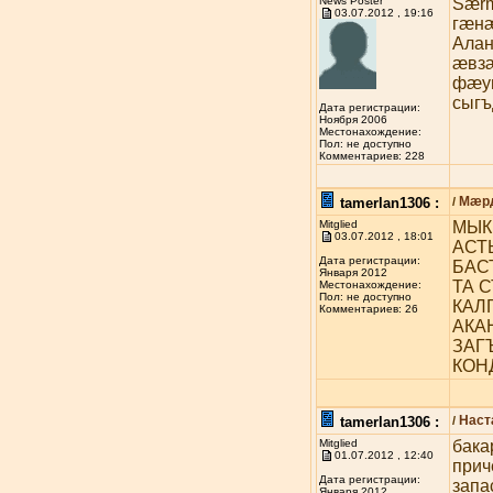
News Poster
Særm
03.07.2012 , 19:16
гæнæ
Алан
æвзæ
фæуы
сыгъ
Дата регистрации:
Ноября 2006
Местонахождение:
Пол: не доступно
Комментариев: 228
Мæрд
tamerlan1306 :
/
Mitglied
МЫК
03.07.2012 , 18:01
АСТ
Дата регистрации:
БАС
Января 2012
ТА 
Местонахождение:
Пол: не доступно
КАЛ
Комментариев: 26
АКА
ЗАГ
КОН
Наст
tamerlan1306 :
/
Mitglied
бака
01.07.2012 , 12:40
прич
Дата регистрации:
запа
Января 2012