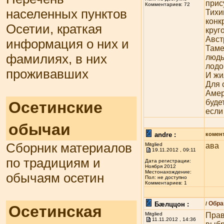
прис
Комментариев: 72
населенных пунктов
Тихи
конк
Осетии, краткая
круг
Авст
информация о них и
Таме
фамилиях, в них
людь
лодо
проживавших
И жи
Для 
Амер
буде
Осетинские
если
обычаи
andre :
комен
Сборник материалов
Mitglied
ава
19.11.2012 , 09:11
по традициям и
Дата регистрации:
Ноября 2012
Местонахождение:
обычаям осетин
Пол: не доступно
Комментариев: 1
Обра
Бæлццон :
/
Осетинская
Mitglied
Прав
11.11.2012 , 14:36