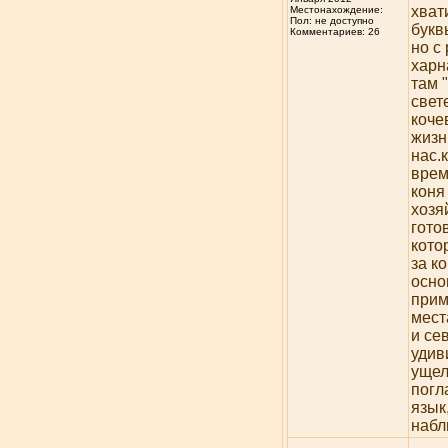
хват
Местонахождение:
Пол: не доступно
букв
Комментариев: 26
но с
харн
там 
свет
коче
жизн
нас.
врем
коня
хозя
гото
кото
за к
осно
прим
мест
и се
удив
ущел
погл
язык
набл