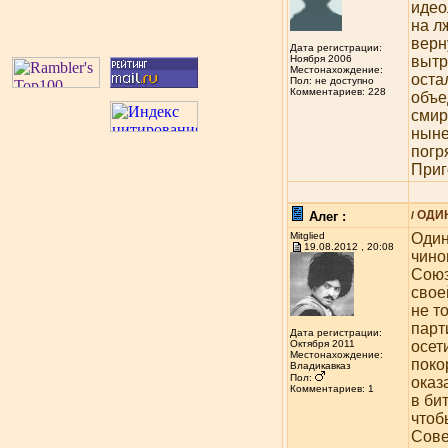
идео
на л
верн
Дата регистрации:
вытр
Ноября 2006
Местонахождение:
оста
Пол: не доступно
Комментариев: 228
объе
смир
ныне
погр
Приг
ОДИ
Алег :
/
Mitglied
Один
19.08.2012 , 20:08
чино
Союз
свое
не т
парт
Дата регистрации:
осет
Октября 2011
Местонахождение:
поко
Владикавказ
Пол:
оказ
Комментариев: 1
в би
чтоб
Сове