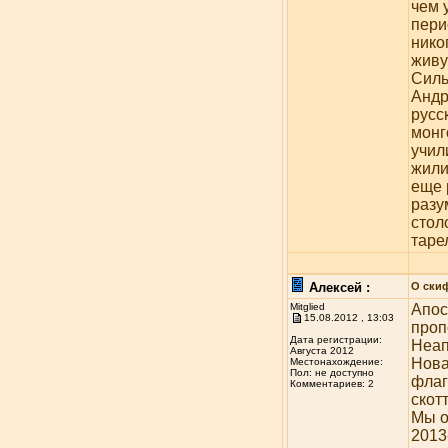
чем 
пери
нико
живу
Силь
Андр
русс
монг
учил
жили
еще 
разу
стол
тарел
Алексей :
О ски
Mitglied
Апос
15.08.2012 , 13:03
проп
Дата регистрации:
Неап
Августа 2012
Нова
Местонахождение:
Пол: не доступно
флаг
Комментариев: 2
cкотт
Мы о
2013