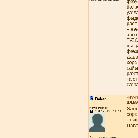
фæу
йæ з
уæлæ
фыдæ
раст
– нæ
апп 
ТÆС
цы ц
фæзм
Дава
хорз
сайы
рæс
та с
сæрæ
НУЖ
/
Bakar :
ЦÆМÆ
News Poster
Sær
05.07.2012 , 18:44
хорз
"ныф
Цав
Дата регистрации: