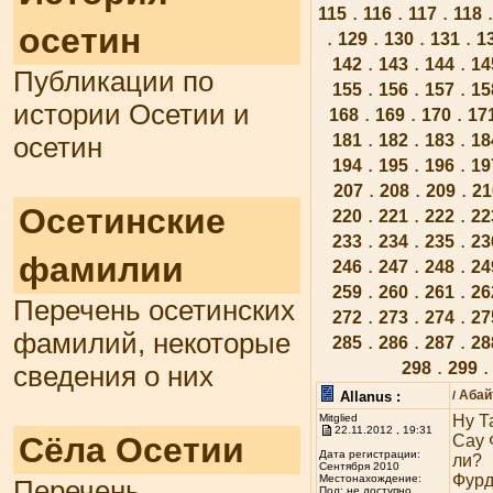
.
.
.
115
116
117
118
осетин
.
.
.
.
129
130
131
1
.
.
.
142
143
144
14
Публикации по
.
.
.
155
156
157
15
истории Осетии и
.
.
.
168
169
170
17
.
.
.
181
182
183
18
осетин
.
.
.
194
195
196
19
.
.
.
207
208
209
21
Осетинские
.
.
.
220
221
222
22
.
.
.
233
234
235
23
фамилии
.
.
.
246
247
248
24
.
.
.
259
260
261
26
Перечень осетинских
.
.
.
272
273
274
27
фамилий, некоторые
.
.
.
285
286
287
28
.
298
299
сведения о них
Абай
Allanus :
/
Mitglied
Ну Т
22.11.2012 , 19:31
Сёла Осетии
Сау 
Дата регистрации:
ли?
Сентября 2010
Фурд
Местонахождение:
Перечень
Пол: не доступно