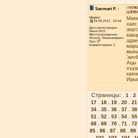
НУЖ
/
Særmæt P. :
ЦÆМÆ
Mitglied
Маем
29.06.2012 , 20:44
хаес
Дата регистрации:
аерт
Июня 2012
каец
Местонахождение:
Sinxval - Dzaeuaejiqaeu
адае
Пол:
Комментариев: 2
марш
мин
'аес
Ацы 
хъуа
кае
Ирыс
Страницы: .
.
1
2
.
.
.
.
17
18
19
20
21
.
.
.
.
34
35
36
37
38
.
.
.
.
51
52
53
54
55
.
.
.
.
68
69
70
71
72
.
.
.
.
85
86
87
88
89
.
.
.
.
102
103
104
1