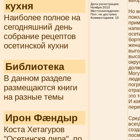
выбр
кухня
Дата регистрации:
Ноября 2010
Но м
Местонахождение:
Пол: не доступно
Наиболее полное на
поко
Комментариев: 19
прим
сегодняшний день
напи
осет
собрание рецептов
борт
осетинской кухни
женщ
выго
высо
окру
Библиотека
долж
Могу
В данном разделе
люде
погр
размещаются книги
отра
на разные темы
это 
И ко
пере
Ирон Фæндыр
Сред
всег
Коста Хетагуров
созд
посм
"Осетинскя лира", по