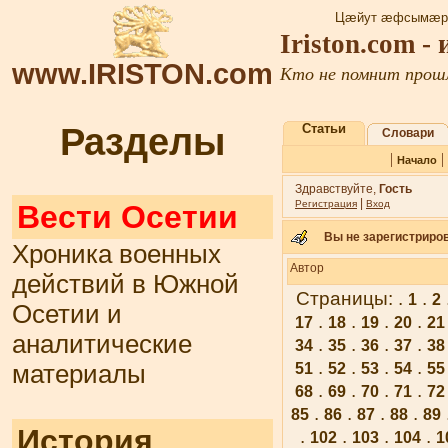
Цæйут æфсымæрт
Iriston.com -
www.IRISTON.com
Кто не помнит прошл
Разделы
Статьи
Словари
|
Начало
Здравствуйте,
Гость
|
Регистрация
Вход
Вести Осетии
Вы не зарегистриров
Хроника военных
Автор
действий в Южной
Страницы: .
.
1
2
Осетии и
.
.
.
.
17
18
19
20
21
аналитические
.
.
.
.
34
35
36
37
38
.
.
.
.
материалы
51
52
53
54
55
.
.
.
.
68
69
70
71
72
.
.
.
.
85
86
87
88
89
История
.
.
.
.
102
103
104
1