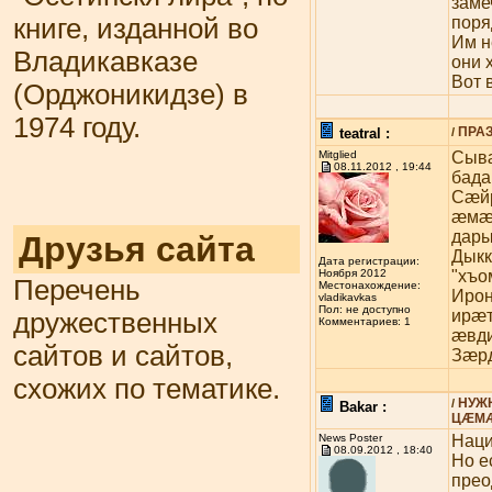
заме
книге, изданной во
поря
Им н
Владикавказе
они 
Вот 
(Орджоникидзе) в
1974 году.
ПРА
teatral :
/
Mitglied
Сыв
08.11.2012 , 19:44
бада
Сæйр
æмæ
дар
Друзья сайта
Дыкк
Дата регистрации:
"хъо
Ноября 2012
Перечень
Местонахождение:
Ирон
vladikavkas
Пол: не доступно
ирæт
дружественных
Комментариев: 1
æвди
сайтов и сайтов,
Зæрд
схожих по тематике.
НУЖ
/
Bakar :
ЦÆМÆ
News Poster
Наци
08.09.2012 , 18:40
Но е
прео