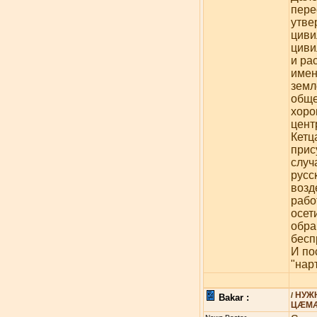
пере
утве
циви
циви
и ра
имен
земл
обще
хоро
цент
Кетц
прис
случ
русс
возд
рабо
осет
обра
бесп
И по
"нар
НУЖ
/
Bakar :
ЦÆМÆ