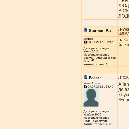
ПРИ
ЛЮД
В С
ЛОД
НУЖ
/
Særmæt P. :
ЦÆМÆ
Mitglied
baka
05.07.2012 , 09:55
йае 
Дата регистрации:
Июня 2012
Местонахождение:
Sinxval - Dzaeuaejiqaeu
Пол:
Комментариев: 2
ПОЖА
Bakar :
/
News Poster
Alla
04.07.2012 , 18:49
де в
хъу
Æнцо
Дата регистрации:
Ноября 2006
Местонахождение:
Пол: не доступно
Комментариев: 228