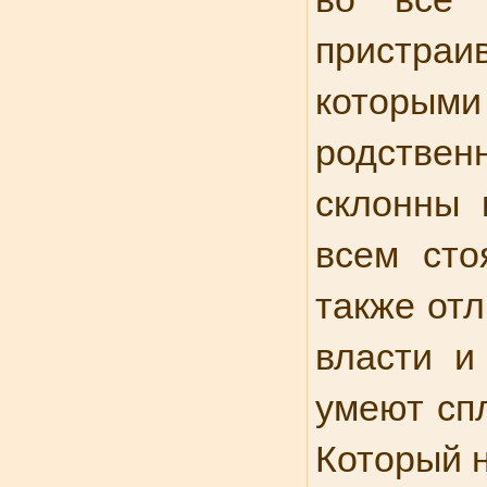
пристраи
которым
родствен
склонны 
всем ст
также отл
власти и
умеют сп
Который н