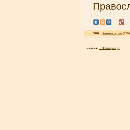
Правос
<==
Комментарии
(25
Реклама:
ВсеСанатории.ру