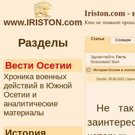
Iriston.com -
www.IRISTON.com
Кто не помнит прошл
Разделы
Статьи
Словари
Здравствуйте,
Гость
|
Регистрация
Вход
Вести Осетии
История Осетии и осети
Хроника военных
Опубл. 28.08.2022 | про
действий в Южной
Осетии и
аналитические
Не так
материалы
заинтере
История