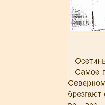
Осетин
Самое п
Северном
брезгают 
во все 