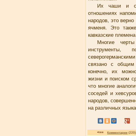
Их чаши и со
отношениях напом
народов, это верно
ячменя. Это такж
кавказские племена
Многие черт
инструменты, 
северогерманским
связано с общим 
конечно, их можн
жизни и поиском с
что многие аналог
соседей и хевсуро
народов, совершен
на различных язык
<==
Комментарии
(22