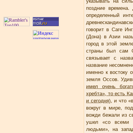
указывать на сил
поздние времена.
определенный инте
древнескандинавск
говорит в Саге Инг
(Дона) в Азии наз
город в этой земл
страны был сам О
связывает с назв
название несомнен
именно к востоку о
земля Oссов. Уди
имел очень богат
хребта», то есть К
и сегодня)
, и что 
вокруг в мире, по
вожди бежали из с
ушел «со всеми 
людьми», на запад