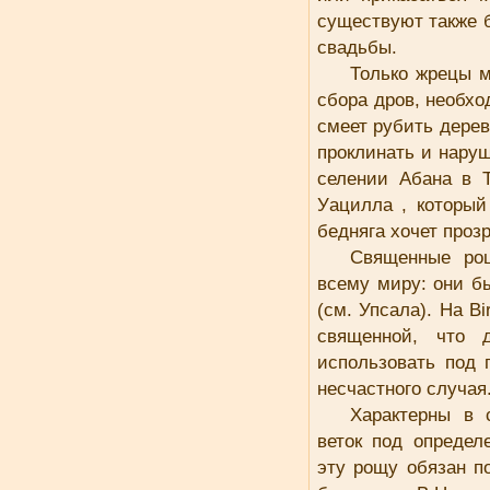
существуют также 
свадьбы.
Только жрецы м
сбора дров, необхо
смеет рубить дерев
проклинать и наруш
селении Абана в Т
Уацилла , который
бедняга хочет проз
Священные рощ
всему миру: они б
(см. Упсала). На B
священной, что 
использовать под 
несчастного случа
Характерны в
веток под опреде
эту рощу обязан п