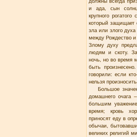
должны всегда приз
и ада, сын солнц
крупного рогатого 
который защищает о
зла или злого духа
между Рождество и 
Злому духу предл
людям и скоту. З
ночь, но во время
быть произнесено.
говорили: если кт
нельзя произносить
Большое значе
домашнего очага 
большим уважение
время; кровь хо
приносят еду в оп
обычаи, бытовавши
великих религий ми