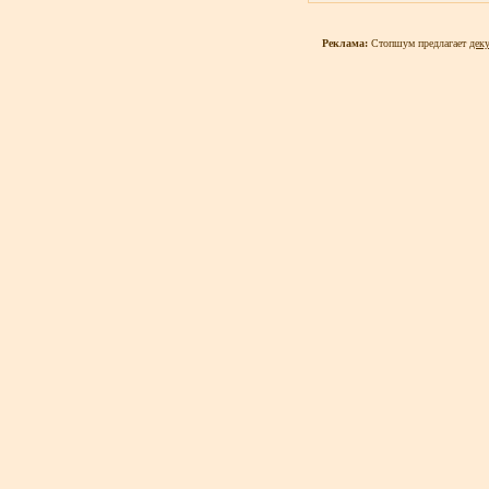
Реклама:
Стопшум предлагает
дек