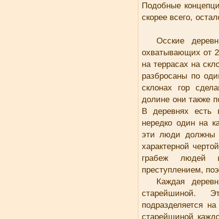
Подобные концепци
скорее всего, оста
Осские дерев
охватывающих от 2
на террасах на скл
разбросаны по оди
склонах гор сдел
долине они также п
В деревнях есть 
нередко один на к
эти люди должны 
характерной черто
грабеж людей и
преступлением, поэ
Каждая дерев
старейшиной. 
подразделяется н
старейшиной кажд