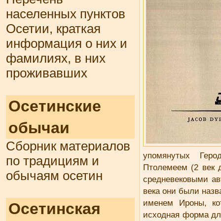
населенных пунктов
Осетии, краткая
информация о них и
фамилиях, в них
проживавших
Осетинские
обычаи
Сборник материалов
упомянутых Геро
по традициям и
Птолемеем (2 век 
обычаям осетин
средневековыми ав
века они были назв
именем Ироны, кот
Осетинская
исходная форма дл