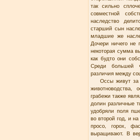
так сильно сплоч
совместной собст
наследство дели
старший сын насле
младшие же насле
Дочери ничего не 
некоторая сумма в
как будто они соб
Среди большей ч
различия между с
Oссы живут за 
животноводства, 
грабежи также явл
долин различные т
удобряли поля пш
во второй год, и н
просо, горох, фа
выращивают. В ве