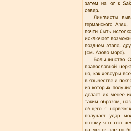
затем на юг к Sak
север.
Лингвисты выв
германского Ansu
почти быть истолко
исключает возможн
позднем этапе, др
(см. Азово-море).
Большинство Oс
православной церк
но, как хевсуры вс
в язычестве и покл
из которых получи
делает их менее и
таким образом, наз
общего с норвежск
получает удар мо
потому что этот че
на месте, где он 