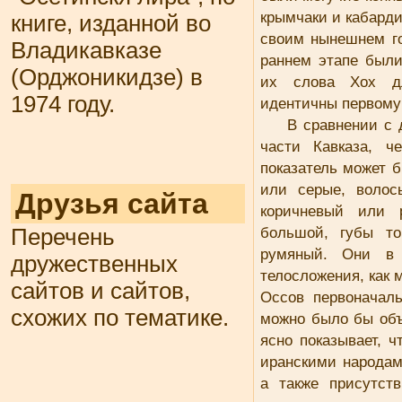
крымчаки и кабарди
книге, изданной во
своим нынешнем го
Владикавказе
раннем этапе были
(Орджоникидзе) в
их слова Хох дл
1974 году.
идентичны первому 
В сравнении с 
части Кавказа, ч
показатель может б
или серые, волос
Друзья сайта
коричневый или 
большой, губы то
Перечень
румяный. Они в 
дружественных
телосложения, как 
сайтов и сайтов,
Oссов первоначал
схожих по тематике.
можно было бы объ
ясно показывает, 
иранскими народам
а также присутст