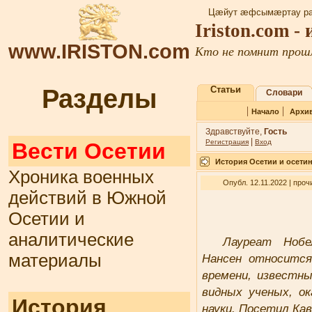
Цæйут æфсымæртау ра
Iriston.com -
www.IRISTON.com
Кто не помнит прошл
Разделы
Статьи
Словари
|
|
Начало
Архи
Здравствуйте,
Гость
|
Регистрация
Вход
Вести Осетии
История Осетии и осети
Хроника военных
Опубл. 12.11.2022 | про
действий в Южной
Осетии и
аналитические
Лауреат Нобе
материалы
Нансен относится
времени, известн
видных ученых, о
История
науки. Посетил Кавк