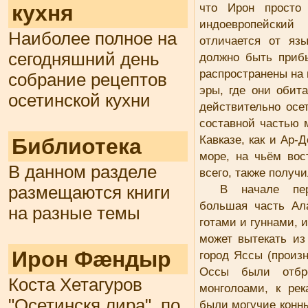
кухня
что Ирон просто
индоевропейский
Наиболее полное на
отличается от яз
сегодняшний день
должно быть приб
распространены на 
собрание рецептов
эры, где они обит
осетинской кухни
действительно осе
составной частью 
Кавказе, как и Aр-
Библиотека
море, на чьём вос
В данном разделе
всего, также получ
В начале пер
размещаются книги
большая часть Ал
на разные темы
готами и гуннами, 
может вытекать из
Ирон Фæндыр
город Яссы (произн
Оссы были отбр
Коста Хетагуров
монголоами, к ре
"Осетинскя лира", по
были могучие конные