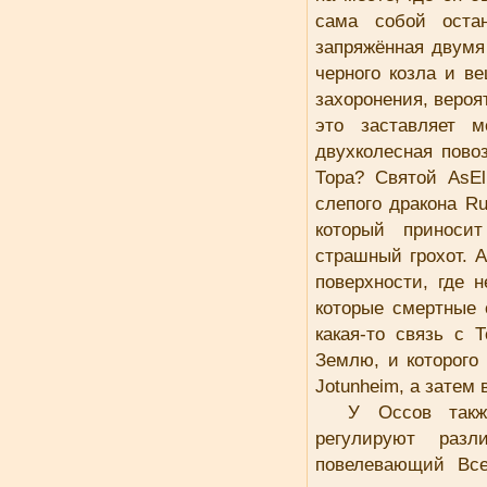
сама собой остан
запряжённая двумя
черного козла и в
захоронения, вероят
это заставляет 
двухколесная пово
Тора? Святой AsE
слепого дракона R
который приноси
страшный грохот. A
поверхности, где 
которые смертные 
какая-то связь с 
Землю, и которого
Jotunheim, а затем
У Oссов такж
регулируют раз
повелевающий Все