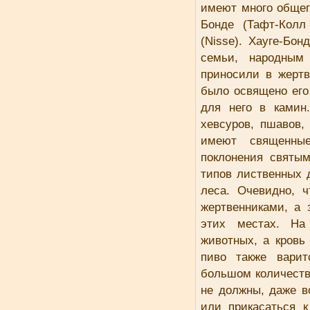
имеют много общег
Бонде (Тафт-Колл
(Nisse). Хауге-Бо
семьи, народным
приносили в жертв
было освящено его
для него в камин
хевсуров, пшавов,
имеют священны
поклонения святы
типов лиственных 
леса. Очевидно, 
жертвенниками, а 
этих местах. На
животных, а кровь
пиво также вари
большом количеств
не должны, даже в
или прикасаться 