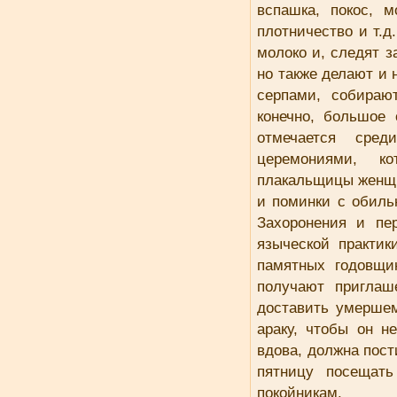
вспашка, покос, м
плотничество и т.
молоко и, следят з
но также делают и 
серпами, собираю
конечно, большое
отмечается сре
церемониями, к
плакальщицы женщи
и поминки с обиль
Захоронения и пе
языческой практи
памятных годовщи
получают приглаш
доставить умерше
араку, чтобы он н
вдова, должна пост
пятницу посещать
покойникам.