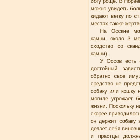
богу роще. В Норве
можно увидеть боль
кидают ветку по ст
местах также жерт
На Осские мо
камни, около 3 м
сходство со скан
камни).
У Oссов есть 
достойный завис
обратно свое имущ
средство не предс
собаку или кошку 
могиле угрожает б
жизни. Поскольку н
скорее приводилось
он держит собаку 
делает себя виновн
и праотцы должн