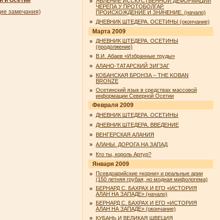
»
ЯВЛЕНИЕ ИССКУСТВЕННОЙ ДЕФОРМАЦИИ
ЧЕРЕПА У ПРОТОБОЛГАР.
е замечания)
ПРОИСХОЖДЕНИЕ И ЗНАЧЕНИЕ. (начало)
»
ДНЕВНИК ШТЕДЕРА. ОСЕТИНЫ (окончание)
Марта 2009
»
ДНЕВНИК ШТЕДЕРА. ОСЕТИНЫ
(продолжение)
»
В.И. Абаев «Избранные труды»
»
АЛАНО-ТАТАРСКИЙ ЗИГЗАГ
»
КОБАНСКАЯ БРОНЗА – THE KOBAN
BRONZE
»
Осетинский язык в средствах массовой
информации Северной Осетии
Февраля 2009
»
ДНЕВНИК ШТЕДЕРА. ОСЕТИНЫ
»
ДНЕВНИК ШТЕДЕРА. ВВЕДЕНИЕ
»
ВЕНГЕРСКАЯ АЛАНИЯ
»
АЛАНЫ. ДОРОГА НА ЗАПАД
»
Кто ты, король Артур?
Января 2009
»
Псевдоарийские «корни» и реальные арии
(150 летняя грубая, но модная мифологема)
»
БЕРНАРД С. БАХРАХ И ЕГО «ИСТОРИЯ
АЛАН НА ЗАПАДЕ» (начало)
»
БЕРНАРД С. БАХРАХ И ЕГО «ИСТОРИЯ
АЛАН НА ЗАПАДЕ» (окончание)
»
КУБАНЬ И ВЕЛИКАЯ ШВЕЦИЯ