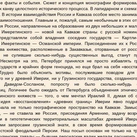
ие факты и события. Сюжет и концепция монографии формирова
 канву целостного исторического процесса. В лапидарном и схем
 В истории взаимодействия России и Кавказа особое место заним
взаимоотношения. Главным и, пожалуй, самым необычным в этих о
ия России, направленные на образование из двух небольших и ма
и Имеретинского — новой на Кавказе страны с русской номин
представляли собой владения соседних государств — Картли-
 Имеретинское — Османской империи. Присоединение их к Рос
два княжества, расположенные в Закавказье, оторванные от рос
и не сулившие сколько-нибудь существенных выгод, станут 
 Несмотря на это, Петербург принялся не просто избавлять гр
осударств и крайних форм геноцида, но еще брал на себя «восст
 Трудно было объяснить мотивы, послужившие поводом для 
то ни у древней Иверии, ни у Грузинского государства, созданно
авидом-Сосланом, попросту не было сколько-нибудь о
иц. Логичнее было ожидать от Петербурга объединения этничес
инского княжеств — того, о чем мечтал Ираклий II, думая об 
 идея «восстановления» «древних границ» Иверии явно подр
ала не только географическое пространство на Кавказе. Замыс
а, — не ставила же Россия, присоединяя Армению, задачу возр
ии в гипотетических территориальных масштабах древней Ивери
ими запросами грузинской знати, в свое время формировавше
истской феодальной Персии. Наш посыл основан не только на тр
грузинские тавады — бывшие персидские валии желали расширить