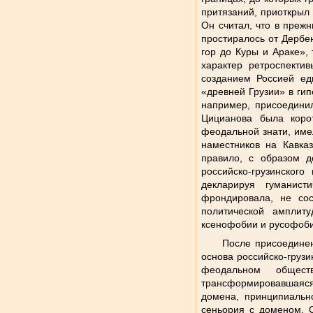
притязаний, приоткрыл
Он считал, что в преж
простиралось от Дербен
гор до Куры и Араке», 
характер ретроспекти
созданием Россией еди
«древней Грузии» в ги
например, присоединил
Цицианова была корот
феодальной знати, име
наместников на Кавказ
правило, с образом д
российско-грузинског
декларируя гуманист
фрондировала, не сос
политической ампли
ксенофобии и русофоби
После присоединен
основа российско-груз
феодальном общест
трансформировавшаяся
домена, принципиаль
сеньория с доменом. 