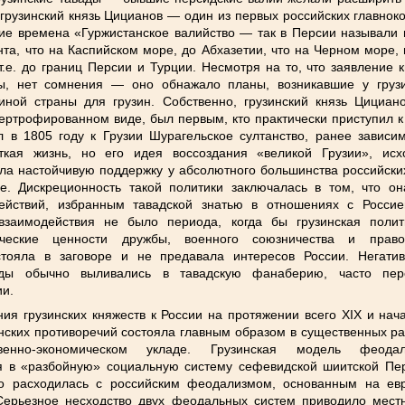
 грузинский князь Цицианов — один из первых российских главнок
ние времена «Гуржистанское валийство — так в Персии называли 
та, что на Каспийском море, до Абхазетии, что на Черном море, 
т.е. до границ Персии и Турции. Несмотря на то, что заявление
вы, нет сомнения — оно обнажало планы, возникавшие у грузи
ной страны для грузин. Собственно, грузинский князь Цициан
пертрофированном виде, был первым, кто практически приступил 
 в 1805 году к Грузии Шурагельское султанство, ранее зависи
кая жизнь, но его идея воссоздания «великой Грузии», исх
ла настойчивую поддержку у абсолютного большинства российск
е. Дискреционность такой политики заключалась в том, что он
ействий, избранным тавадской знатью в отношениях с Россие
о взаимодействия не было периода, когда бы грузинская полит
ические ценности дружбы, военного союзничества и право
тояла в заговоре и не предавала интересов России. Негати
туды обычно выливались в тавадскую фанаберию, часто п
и.
ия грузинских княжеств к России на протяжении всего XIX и нач
инских противоречий состояла главным образом в существенных ра
венно-экономическом укладе. Грузинская модель феод
 в «разбойную» социальную систему сефевидской шиитской Пе
но расходилась с российским феодализмом, основанным на е
Серьезное несходство двух феодальных систем приводило местн