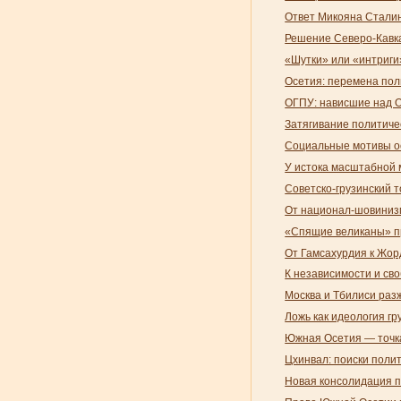
Ответ Микояна Стали
Решение Северо-Кавк
«Шутки» или «интриги
Осетия: перемена пол
ОГПУ: нависшие над О
Затягивание политиче
Социальные мотивы ос
У истока масштабной 
Советско-грузинский 
От национал-шовиниз
«Спящие великаны» пр
От Гамсахурдия к Жор
К независимости и св
Москва и Тбилиси раз
Ложь как идеология гр
Южная Осетия — точк
Цхинвал: поиски поли
Новая консолидация п