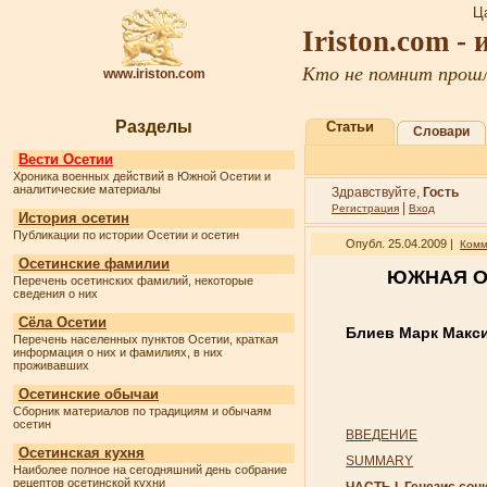
Ц
Iriston.com -
Кто не помнит прошл
www.iriston.com
Разделы
Статьи
Словари
Вести Осетии
Хроника военных действий в Южной Осетии и
аналитические материалы
Здравствуйте,
Гость
|
Регистрация
Вход
История осетин
Публикации по истории Осетии и осетин
Опубл. 25.04.2009 |
Комм
Осетинские фамилии
ЮЖНАЯ О
Перечень осетинских фамилий, некоторые
сведения о них
Сёла Осетии
Блиев Марк Макс
Перечень населенных пунктов Осетии, краткая
информация о них и фамилиях, в них
проживавших
Осетинские обычаи
Сборник материалов по традициям и обычаям
осетин
ВВЕДЕНИЕ
Осетинская кухня
SUMMARY
Наиболее полное на сегодняшний день собрание
рецептов осетинской кухни
ЧАСТЬ I. Генезис соц