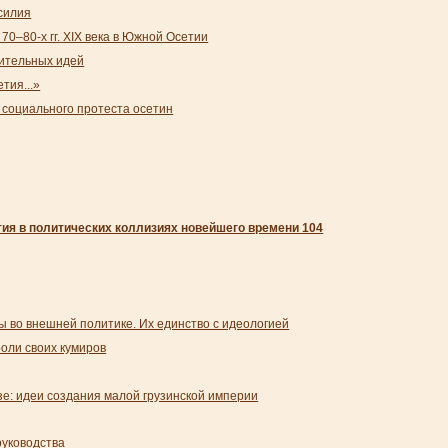
силия
0–80-х гг. XIX века в Южной Осетии
ительных идей
етия...»
 социального протеста осетин
ия в политических коллизиях новейшего времени 104
ы во внешней политике. Их единство с идеологией
роли своих кумиров
е: идеи создания малой грузинской империи
руководства