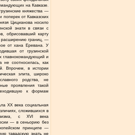
омандующих на Кавказе.
грузинские княжества —
и поперек от Кавказских
 князя Цицианова носило
нской знати в связи с
ов, обрисовавший карту
к расширению границ, —
мое от хана Еревана. У
одившая от грузинской
их главнокомандующий и
а не соотносилась, как
й. Впрочем, в истории
ическая элита, широко
славного родства, не
вные проявления такой
ереходившую к формам
ала XX века социальная
зличиях, сложившихся в
ализма, с XVI века
рсии — в сеньорию без
вропейском принципе —
ую тавадскую знать не