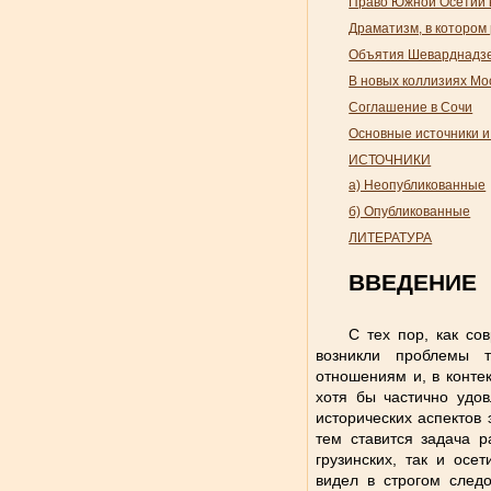
Право Южной Осетии 
Драматизм, в котором
Объятия Шеварднадз
В новых коллизиях Мо
Соглашение в Сочи
Основные источники и
ИСТОЧНИКИ
а) Неопубликованные
б) Опубликованные
ЛИТЕРАТУРА
ВВЕДЕНИЕ
С тех пор, как со
возникли проблемы т
отношениям и, в контек
хотя бы частично удов
исторических аспектов
тем ставится задача р
грузинских, так и осе
видел в строгом следо