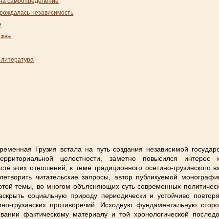
на самоопределение
 рождалась независимость
е
сквы
 литература
временная Грузия встала на путь создания независимой государ
ерриториальной целостности, заметно повысился интерес к 
сте этих отношений, к теме традиционного осетино-грузинского 
летворить читательские запросы, автор публикуемой монограф
 этой темы, во многом объясняющих суть современных политическ
аскрыть социальную природу периодически и устойчиво повтор
тино-грузинских противоречий. Исходную фундаментальную стор
вании фактическому материалу и той хронологической последо