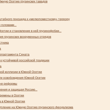
жную Осетию грузинских тавадов
табного геноцида к «мелкопоместному» террору
 головами...
сетии и становление в ней грузинофобии...
ия грузинских вооруженных отрядов
стника
а
департамента Сената
 к устойчивой российской традиции
а
ской коллизии в Южной Осетии
ги освобождения Южной Осетии
уне реформы
ения и защищая Россию...
ремены в Осетии
а в Южной Осетии
пление на Южную Осетию грузинского феодализма