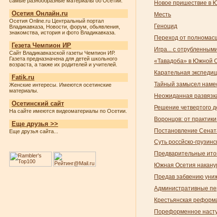
самые разнообразные материалы об Осетии.
Новое пришествие в Ю
Осетия Онлайн.ru
Месть
Осетия Online.ru Центральный портал
Геноцид
Владикавказа, Новости, форум, обьявления,
знакомства, история и фото Владикавказа.
Переход от полномасш
Гезета Чемпион ИР
Игра... с отрубленными
Сайт Владикавказской газеты Чемпион ИР.
Газета предназначена для детей школьного
«Тавадоба» в Южной О
возраста, а также их родителей и учителей.
Карательная экспедиц
Fatik.ru
Тайный замысел наме
Женские интересы. Имеются осетинские
материалы.
Неожиданная развязк
Осетинский сайт
Решение четвертого 
На сайте имеются видеоматериалы по Осетии.
Воронцов: от практики
Еще друзья >>
Постановление Сенат
Еще друзья сайта...
Суть россйско-грузин
Предварительные ито
Южная Осетия накан
Предав забвению униж
Административные пе
Крестьянская реформ
Пореформенное насту