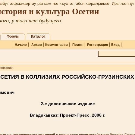
æйут æфсымæртау раттæм нæ къухтæ, абон кæрæдзимæ, Иры лæппут
 история и культура Осетии
ого, у того нет будущего.
Форум
Каталог
|
|
|
|
|
|
|
Начало
Архив
Комментарии
Поиск
Регистрация
Вход
ентарии
СЕТИЯ В КОЛЛИЗИЯХ РОССИЙСКО-ГРУЗИНСКИ
имович
2-е дополненное издание
Владикавказ: Проект-Пресс, 2006 г.
иально-исторических коллизий в процессах взаимодействия России, Грузи