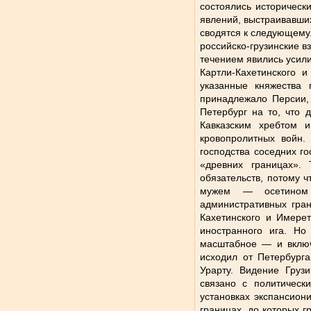
состоялись историческ
явлений, выстраивавших
сводятся к следующему.
российско-грузинские 
течением явились усил
Картли-Кахетинского 
указанные княжества 
принадлежало Персии,
Петербург на то, что 
Кавказским хребтом 
кровопролитных войн.
господства соседних г
«древних границах».
обязательств, потому ч
мужем — осетином Д
административных гран
Кахетинского и Имерет
иностранного ига. Но
масштабное — и включ
исходил от Петербург
Урарту. Видение Груз
связано с политическ
установках экспансион
границах, до которых 