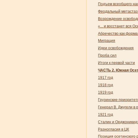
Подъем всеобщего на
Феодальный метастаз 7
Возрождение освобод
«... и восстанет вся Ос
Абречество как форма
Миграция
Идеи освобождения
Проба сил
Итоги к первой части
ЧАСТЬ 2. Южная Осет
1917 год
1918 год
1919 год
Грузинские приоритет
Генерал В. Джугели в 
1921 год
Сталин и Орджоникидз
Разногласия в ЦК
Позиция осетинского 