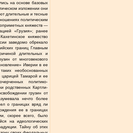
лись на основе базовых
атическом изложении они
ают длительные и тесные
тношениях политическим
лоприметных княжеств —
ацией «Грузия»; ранее
Кахетинское княжество
сии заведомо обрекало
сийских границ Главным
причиной длительных и
узин от многовекового
ановление» Иверии в ее
таких необоснованных
го царицей Тамарой и ее
черченных политико-
ки родственных Картли-
освобождении грузин от
азумевала нечто более
ел о границах вряд ли
ождения ее в границах
и, скорее всего, было
йся на идеологических
адукции. Тайну об этих
 зону своих феодальных