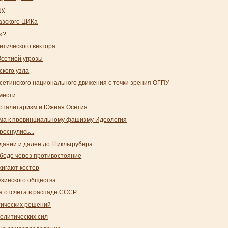
ну
азского ЦИКа
»?
итического вектора
сетией угрозы
ского узла
етинского национального движения с точки зрения ОГПУ
мести
тоталитаризм и Южная Осетия
ма к провинциальному фашизму Идеология
оснулись...
дании и далее до Шикльгрубера
ободе через противостояние
жигают костер
узинского общества
а отсчета в распаде СССР
тических решений
олитических сил