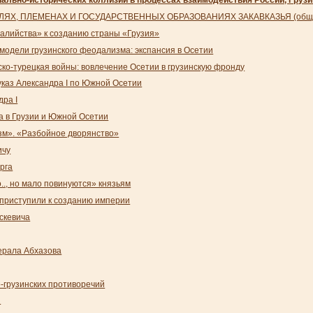
ЛЯХ, ПЛЕМЕНАХ И ГОСУДАРСТВЕННЫХ ОБРАЗОВАНИЯХ ЗАКАВКАЗЬЯ (общи
валийства» к созданию страны «Грузия»
одели грузинского феодализма: экспансия в Осетии
ско-турецкая войны: вовлечение Осетии в грузинскую фронду
указ Александра I по Южной Осетии
дра I
ка в Грузии и Южной Осетии
м». «Разбойное дворянство»
ичу
рга
.., но мало повинуются» князьям
 приступили к созданию империи
скевича
нерала Абхазова
-грузинских противоречий
и