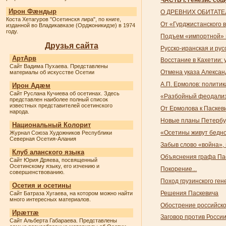
Ирон Фæндыр
О ДРЕВНИХ ОБИТАТЕ
Коста Хетагуров "Осетинскя лира", по книге,
От «Гурджистанского 
изданной во Владикавказе (Орджоникидзе) в 1974
году.
Подъем «импортной» м
Друзья сайта
Русско-иранская и рус
АртАрв
Восстание в Кахетии: 
Сайт Вадима Пухаева. Представлены
Отмена указа Алексан
материалы об искусстве Осетии
А.П. Ермолов: полити
Ирон Адæм
Сайт Руслана Кучиева об осетинах. Здесь
«Разбойный феодализ
представлен наиболее полный список
известных представителей осетинского
От Ермолова к Паскев
народа.
Новые планы Петербу
Национальный Колорит
«Осетины живут бедно
Журнал Союза Художников Республики
Северная Осетия-Алания
Забыв слово «война»,
Клуб аланского языка
Объяснения графа Па
Сайт Юрия Дряева, посвященный
Осетинскому языку, его изчению и
Покорение...
совершенствованию.
Поход грузинского ге
Осетия и осетины
Решения Паскевича
Сайт Батраза Хугаева, на котором можно найти
много интересных материалов.
Обострение российско
Ирæттæ
Заговор против Росси
Сайт Альберта Габараева. Представлены