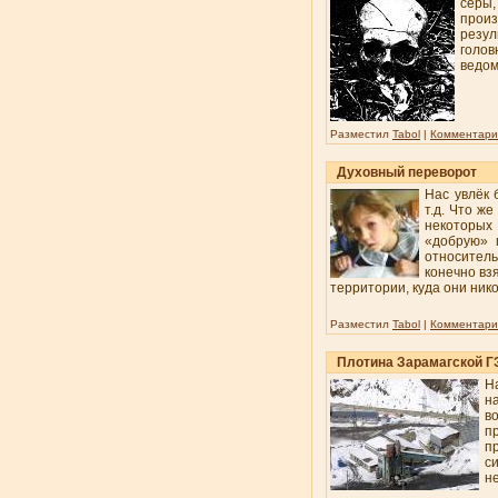
серы,
прои
резул
голов
ведом
Разместил
Tabol
|
Комментарии
Духовный переворот
Нас увлёк 
т.д. Что ж
некоторых
«добрую» 
относител
конечно вз
территории, куда они нико
Разместил
Tabol
|
Комментарии
Плотина Зарамагской Г
Н
н
в
п
п
с
н