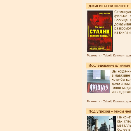
ДЖИГИТЫ НА ФРОНТЕ
Столкнул
фильма, 
Вообще у
доказыва
разгромо
из книги 
Разместил
Tabol
|
Комментарии
Исследование влияния 
Вы когда-н
в магазине
хотя-бы ко
дело в том
генно-мод
исследован
Разместил
Tabol
|
Комментарии
Под угрозой – геном че
Не хоче
как спе
металлы
более в