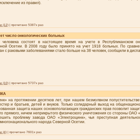
 исключение из правил).
 (12)
| прочитано 5387x раз
тет число онкологических больных
4 человека состоят в настоящее время на учете в Республиканском он
ной Осетии. В 2008 году было принято на учет 1918 больных. По сравн
ан с раковыми заболеваниями стало больше на 38 человек, сообщили в дисп
 (10)
| прочитано 5737x раз
НКА
нк» на протяжении десятков лет, при нашем безмолвном попустительств
естер и братьев, детей и внуков. Только солидарный выход на общенацион
ованная защита наших основополагающих гражданских прав позволит защит
о прямого, ничем неприкрытого физического уничтожения со стороны ОАО «
решить проблему завода ОАО «Электроцинк», чья преступная деятельно
многонационального народа Северной Осетии.
 (4)
| прочитано 7601x раз