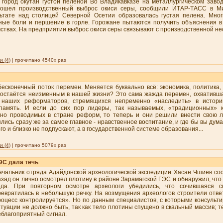
 город окутан густой пеленой Во Владикавказе на металлургическом заво
зошел производственный выброс окиси серы, сообщили ИТАР-ТАСС в Ми
ьтате над столицей Северной Осетии образовалась густая пелена. Мног
ные боли и першение в горле. Горожане пытаются получить объяснения 
ствах. На предприятии выброс окиси серы связывают с производственной н
 (4)
| прочитано 4540x раз
бесконечный поток перемен. Меняется буквально всё: экономика, политика,
е остаётся неизменным в нашей жизни? Это сама жажда перемен, охвативш
 наших реформаторов, стремящихся непременно «наследить» в истории
память. И если до сих пор лидеры, так называемых, «традиционных» 
ьно проводимых в стране реформ, то теперь и они решили внести свою л
ялись сразу же за самое главное - нравственное воспитание, и где бы вы дум
го и близко не подпускают, а в государственной системе образования...
 (4)
| прочитано 5079x раз
ЭС дала течь
ачальник отряда Адайдонской археологической экспедиции Хасан Чшиев соо
азад он лично осмотрел плотину в районе Зарамагской ГЭС и обнаружил, что
ода. При повторном осмотре археологи убедились, что сочившаяся с
ревратилась в небольшую речку. На возмущения археологов строители ответ
роцесс контролируется». Но по данным специалистов, с которыми консульт
итуации не должно быть, так как тело плотины спущено в скальный массив; те
еблагоприятный сигнал.