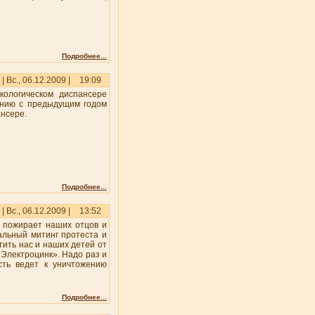
Подробнее...
| Вс., 06.12.2009 |
19:09
кологическом диспансере
ению с предыдущим годом
ансере.
Подробнее...
| Вс., 06.12.2009 |
13:52
е пожирает наших отцов и
альный митинг протеста и
ить нас и наших детей от
Электроцинк». Надо раз и
сть ведет к уничтожению
Подробнее...