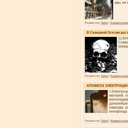
увы, не
Разместил
Tabol
|
Комментарии
В Северной Осетии рас
1130
Север
гражд
Разместил
Tabol
|
Комментарии
АПОФЕОЗ ЭЛЕКТРОЦИ
«Электроци
матерей, с
консолидир
дальнейшег
навсегда 
генофонда 
Разместил
Tabol
|
Комментарии