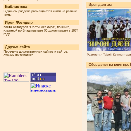
Ирон дæн æз
Библиотека
В данном разделе размещаются книги на разные
темы
Ирон Фæндыр
Коста Хетагуров "Осетинскя лира", по книге,
изданной во Владикавказе (Орджоникидзе) в 1974
году.
Друзья сайта
Перечень дружественных сайтов и сайтов,
Разместил
Tabol
|
Комментарии
схожих по тематике.
Сбор денег на клип про