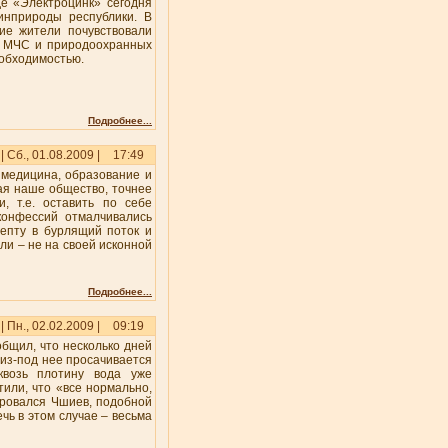
де «Электроцинк» сегодня
нприроды республики. В
ие жители почувствовали
в МЧС и природоохранных
еобходимостью.
Подробнее...
| Сб., 01.08.2009 |
17:49
 медицина, образование и
ая наше общество, точнее
, т.е. оставить по себе
конфессий отмалчивались
епту в бурлящий поток и
али – не на своей исконной
Подробнее...
| Пн., 02.02.2009 |
09:19
бщил, что несколько дней
 из-под нее просачивается
квозь плотину вода уже
или, что «все нормально,
ировался Чшиев, подобной
чь в этом случае – весьма