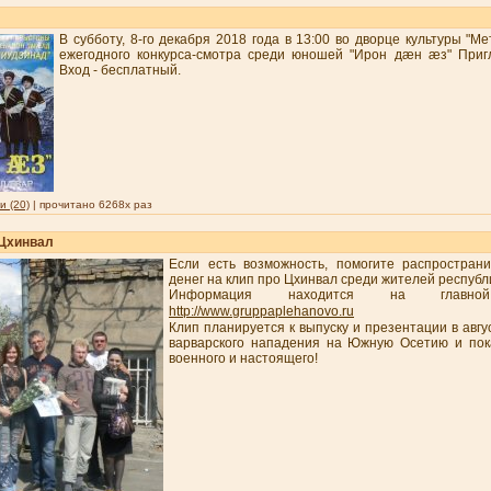
В субботу, 8-го декабря 2018 года в 13:00 во дворце культуры "М
ежегодного конкурса-смотра среди юношей "Ирон дæн æз" При
Вход - бесплатный.
 (20)
| прочитано 6268x раз
 Цхинвал
Если есть возможность, помогите распростра
денег на клип про Цхинвал среди жителей республ
Информация находится на главно
http://www.gruppaplehanovo.ru
Клип планируется к выпуску и презентации в авгу
варварского нападения на Южную Осетию и пока
военного и настоящего!