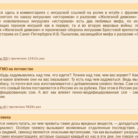
ся здесь в комментариях с ингушской ссылкой на ролик в ютубе с фрагм
снятого по заказу ингушских «историков» о разгроме «Железной дивизии»
 новоявленных ингушских «историков» есть два любимых мифа, по и
ющих героизм ингушей как в первую, та и во вторую мировые войны: э
м «Железной дивизии» и героическая оборона ингушами Брестской крепости
историка из Санкт-Петербурга И.В. Пыхалова, касающийся мифа о разгроме 
 (50)
| прочитано 12412x раз
ГМО на потомство
ибудь задумывались над тем, что едите? Точнее над тем, чем вас кормят? Ка
 и какое влияние они на вас оказывают. Ту есть над чем задуматься. Ведь мы
лбасу, то почти вся она изготавливается с добавлением соевого белка. Сам с
, что соевый белок поставляется в Россию из-за рубежа. При этом в Россию р
ифицированную сою. А вот как влияет генно-модифицированная соя - см
ии.
 (4)
| прочитано 5629x раз
ловека
тся никого пугать, но чем чреваты такие дозы вредных веществ, — догадаться
циалист. Особую тревогу вызывают возможные отдаленные последствия. 
 (кадмий, свинец) являются опасными мутагенами, так как вызывают разруш
 таких концентрациях, которые ощущал каждый из нас в эти дни, (не говоря у