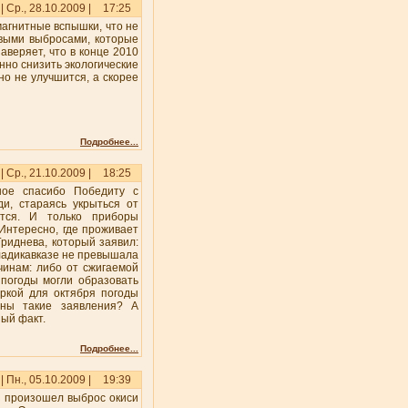
| Ср., 28.10.2009 |
17:25
магнитные вспышки, что не
овыми выбросами, которые
веряет, что в конце 2010
нно снизить экологические
о не улучшится, а скорее
Подробнее...
| Ср., 21.10.2009 |
18:25
шое спасибо Победиту с
и, стараясь укрыться от
ется. И только приборы
Интересно, где проживает
риднева, который заявил:
ладикавказе не превышала
чинам: либо от сжигаемой
 погоды могли образовать
аркой для октября погоды
аны такие заявления? А
ый факт.
Подробнее...
| Пн., 05.10.2009 |
19:39
аз произошел выброс окиси