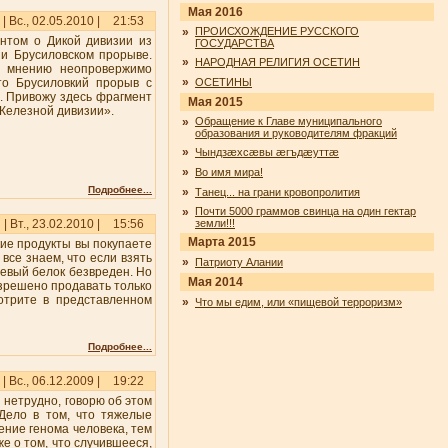
Мая 2016
| Вс., 02.05.2010 |
21:53
»
ПРОИСХОЖДЕНИЕ РУССКОГО
ентом о Дикой дивизии из
ГОСУДАРСТВА
 и Брусиловском прорыве.
»
НАРОДНАЯ РЕЛИГИЯ ОСЕТИН
х мнению неопровержимо
»
то Брусиловкий прорыв с
ОСЕТИНЫ
. Привожу здесь фрагмент
Мая 2015
«Железной дивизии».
»
Обращение к Главе муниципального
образования и руководителям фракций
»
Чындзӕхсӕвы ӕгъдӕуттӕ
»
Во имя мира!
Подробнее...
»
Танец... на грани кровопролития
»
Почти 5000 граммов свинца на один гектар
| Вт., 23.02.2010 |
15:56
земли!!!
Марта 2015
кие продукты вы покупаете
 все знаем, что если взять
»
Патриоту Алании
оевый белок безвреден. Но
Мая 2014
азрешено продавать только
отрите в представленном
»
Что мы едим, или «пищевой терроризм»
Подробнее...
| Вс., 06.12.2009 |
19:22
 нетрудно, говорю об этом
Дело в том, что тяжелые
ение генома человека, тем
же о том, что случившееся,