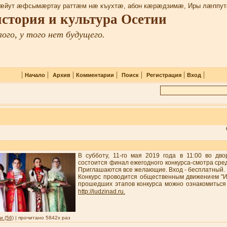
æйут æфсымæртау раттæм нæ къухтæ, абон кæрæдзимæ, Иры лæппут
 история и культура Осетии
ого, у того нет будущего.
|
|
|
|
|
|
|
Начало
Архив
Комментарии
Поиск
Регистрация
Вход
В субботу, 11-го мая 2019 года в 11:00 во дво
состоится финал ежегодного конкурса-смотра сре
Приглашаются все желающие. Вход - бесплатный
Конкурс проводится общественным движением "И
прошедших этапов конкурса можно ознакомиться 
http://iudzinad.ru.
 (56)
| прочитано 5842x раз