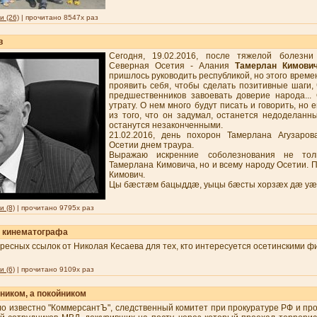
 (26)
| прочитано 8547x раз
в
Сегодня, 19.02.2016, после тяжелой болезни
Северная Осетия - Алания
Тамерлан Кимович
пришлось руководить республикой, но этого времен
проявить себя, чтобы сделать позитивные шаги, 
предшественников завоевать доверие народа...
утрату. О нем много будут писать и говорить, но 
из того, что он задумал, останется недоделанн
останутся незаконченными.
21.02.2016, день похорон Тамерлана Агузаро
Осетии днем траура.
Выражаю искренние соболезнования не то
Тамерлана Кимовича, но и всему народу Осетии. 
Кимович.
Цы бæстæм бацыддæ, уыцы бæсты хорзæх дæ уæд.
 (8)
| прочитано 9795x раз
 кинематографа
ресных ссылок от Николая Кесаева для тех, кто интересуется осетинскими ф
 (6)
| прочитано 9109x раз
ником, а покойником
ло известно "КоммерсантЪ", следственный комитет при прокуратуре РФ и пр