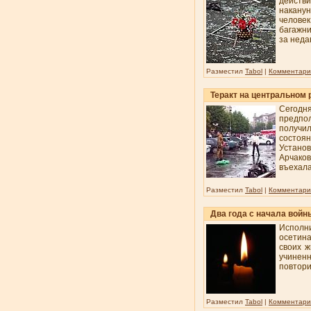
действи
наканун
человек
багажни
за неда
Разместил
Tabol
|
Комментарии
Теракт на центральном 
Сегодн
предпол
получил
состоя
Установ
Арчако
въехала
Разместил
Tabol
|
Комментарии
Два года с начала войн
Исполн
осетина
своих ж
учинен
повтори
Разместил
Tabol
|
Комментарии