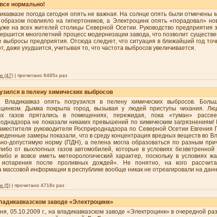
 все нормально!
икавказе погода сегодня опять не важная. На солнце опять были отмечены 
образом повлияло на гипертоников, а Электроцинк опять «порадовал» н
уже на всех жителей столицы Северной Осетии. Руководство предприятия за
вершится многолетний процесс модернизации завода, что позволит существе
 выбросы предприятия. Отсюда следует, что ситуация в ближайший год точн
т, даже ухудшится, учитывая то, что частота выбросов увеличивается.
 (47)
| прочитано 6495x раз
рузился в пелену химических выбросов
я Владикавказ опять погрузился в пелену химических выбросов. Боль
оцинком. Дымка покрыла город, вызывая у людей приступы чихания. Люд
ых газов прятались в помещениях, пережидая, пока «туман» рассе
однадзора не показали никаких превышений по химическим загрязнениям! 
аместителя руководителя Росприроднадзора по Северной Осетии Евгения Г
еденные замеры показали, что в среду концентрация вредных веществ во В
но-допустимую норму (ПДН), а пелена могла образоваться по разным при
либо от выхлопных газов автомобилей, которые в условиях безветренной
либо и вовсе иметь метеорологический характер, поскольку в условиях ж
 испарения после проливных дождей». Не понятно, на кого рассчит
а массовой информации в республике вообще никак не отреагировали на данн
 (5)
| прочитано 4718x раз
владикавказском заводе «Электроцинк»
ня, 05.10.2009 г., на владикавказском заводе «Электроцинк» в очередной р