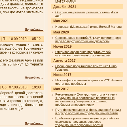
т-смертник, взорвавшийся
МАТЕРИАЛАМ
едним данным, погибли 18
Декабря 2021
халатность, не досмотрев
м, при досмотре числились
»
Осетинская религия; религия осетин (Ирон
дин)
Мая 2021
»
Иверская (Моздокская) икона Божией Матери
Подробнее...
Мая 2020
»
Соотношение понятий Æгъдау, религия (дин),
| Пт., 10.09.2010 |
05:12
вера во внутриосетинской дискуссии
роизошел мощный взрыв,
Июля 2019
ек, еще более 100 человек
»
Открытое обращение представителей
двое из которых в тяжёлом
осетинских религиозных организаций
: его фамилия Арчиев или
Августа 2017
 за 20 минут до теракта
»
Обращение по установке памятника Пипо
Гурциеву.
Июня 2017
Подробнее...
»
Межконфессиональный диалог в РСО-Алании
состояние проблемы
| Сб., 07.08.2010 |
19:08
Мая 2017
 Дорогой ценой досталась
»
Рекомендации 2-го круглого стола на тему
я память всем, кто ценой
«Традиционные осетинские религиозные
твам кровавого геноцида,
верования и убеждения: состояние,
игде и никогда больше не
проблемы и перспективы»
астливые люди.
»
Пути формирования информационной среды
в сфере осетинской традиционной религии
»
Проблемы организации научной разработки
отдельных насущных вопросов
Подробнее...
традиционных верований осетин