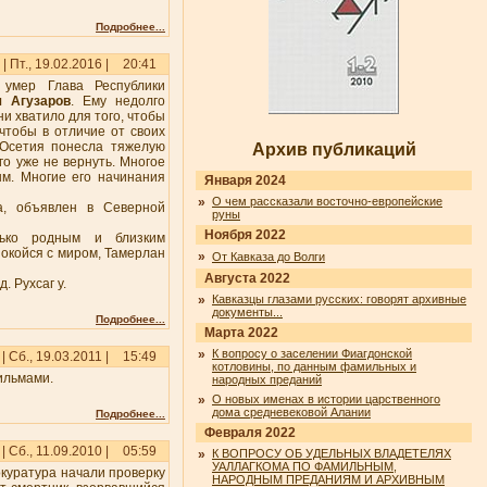
Подробнее...
| Пт., 19.02.2016 |
20:41
 умер Глава Республики
 Агузаров
. Ему недолго
и хватило для того, чтобы
чтобы в отличие от своих
 Осетия понесла тяжелую
Архив публикаций
его уже не вернуть. Многое
ым. Многие его начинания
Января 2024
»
О чем рассказали восточно-европейские
ва, объявлен в Северной
руны
Ноября 2022
лько родным и близким
Покойся с миром, Тамерлан
»
От Кавказа до Волги
Августа 2022
 Рухсаг у.
»
Кавказцы глазами русских: говорят архивные
документы...
Подробнее...
Марта 2022
»
К вопросу о заселении Фиагдонской
| Сб., 19.03.2011 |
15:49
котловины, по данным фамильных и
ильмами.
народных преданий
»
О новых именах в истории царственного
дома средневековой Алании
Подробнее...
Февраля 2022
| Сб., 11.09.2010 |
05:59
»
К ВОПРОСУ ОБ УДЕЛЬНЫХ ВЛАДЕТЕЛЯХ
УАЛЛАГКОМА ПО ФАМИЛЬНЫМ,
окуратура начали проверку
НАРОДНЫМ ПРЕДАНИЯМ И АРХИВНЫМ