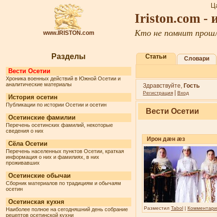
Ц
Iriston.com -
Кто не помнит прошл
www.IRISTON.com
Разделы
Статьи
Словари
Вести Осетии
Хроника военных действий в Южной Осетии и
аналитические материалы
Здравствуйте,
Гость
|
Регистрация
Вход
История осетин
Публикации по истории Осетии и осетин
Вести Осетии
Осетинские фамилии
Перечень осетинских фамилий, некоторые
сведения о них
Ирон дæн æз
Сёла Осетии
Перечень населенных пунктов Осетии, краткая
информация о них и фамилиях, в них
проживавших
Осетинские обычаи
Сборник материалов по традициям и обычаям
осетин
Осетинская кухня
Разместил
Tabol
|
Комментарии
Наиболее полное на сегодняшний день собрание
рецептов осетинской кухни