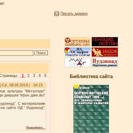
æ!
Писать админу
Страницы: .
1
.
2
.
3
.
4
.
5
.
Библиотека сайта
| Ср., 08.05.2019 |
04:15
рце культуры "Металлург"
ди девушек "Ирон дæн æз"
.
удзинад". С материалами
на сайте ОД " Иудзинад":
Подробнее...