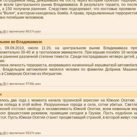
й сотрудников МВД, дежуривших на посту, через который проехал террорис
е возле Центрального рынка Владикавказа. В результате теракта, по посл
, а 150 получили ранения. Следствие подозревает, что постовые проявили 
к "Волги", в котором находилась бомба. А права, предъявленные террористо
вно погибшим человеком.
 (4)
| прочитано 6017x раз
рынке во Владикавказе
я, 09.09.2010, около 11:20, на центральном рынке Владикавказа п
ожительно 30-40 кг. в тротиловом эквиваленте. При взрыве погибло 16 челов
и ранения различной степени тяжести. Среди пострадавших четверо детей, 
нии.
лена личность террориста, взорвавшего начиненный взрывчаткой автомобиль
в. Владельцем автомобиля являлся человек по фамилии Добриев. Машина
 в Северную Осетию из Ингушетии.
 (5)
| прочитано 5748x раз
ы
илось два года с момента начала грузинской агрессии на Южную Осетию.
м победа в этой войне. Разрушенные города и села, сотни убитых. Светла
изней отстоял свободу и независимость Южной Осетии, всем невинным жер
ного фашистским режимом, правящим сегодня в Грузии. Пусть подобное н
тся. Пусть Южная Осетия станет процветающей страной, в которой живут сч
 (4)
| прочитано 5227x раз