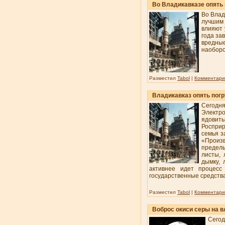
Во Владикавказе опять
Во Влад
лучшим 
влияют 
года за
вредные
наоборо
Разместил
Tabol
|
Комментарии
Владикавказ опять пог
Сегодн
Электр
ядовит
Росприр
семья з
«Произв
предель
листы, 
дымку, 
активнее идет процесс
государственные средств
Разместил
Tabol
|
Комментарии
Воброс окиси серы на 
Сегод