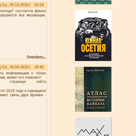
| Ср., 05.12.2018 |
20:34
еталлург" состоится финал
глашаются все желающие.
Подробнее...
| Сб., 30.04.2016 |
18:45
нить информацию о сборе
ики, может кто поможет!
й странице сайта
сте 2016 года к годовщине
жет связь двух времен -