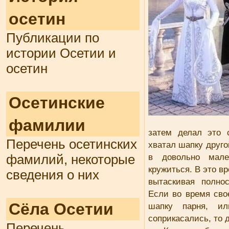
осетин
Публикации по
истории Осетии и
осетин
Осетинские
фамилии
затем делал это 
Перечень осетинских
хватал шапку друг
в довольно мале
фамилий, некоторые
кружиться. В это в
сведения о них
вытаскивая полно
Если во время сво
Сёла Осетии
шапку парня, и
соприкасались, то 
Перечень