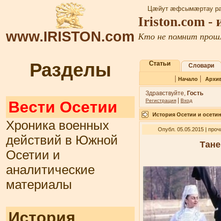
Цæйут æфсымæртау ра
Iriston.com -
www.IRISTON.com
Кто не помнит прошл
Разделы
Статьи
Словари
|
|
Начало
Архи
Здравствуйте,
Гость
|
Регистрация
Вход
Вести Осетии
История Осетии и осети
Хроника военных
Опубл. 05.05.2015 | про
действий в Южной
Тане
Осетии и
аналитические
материалы
История