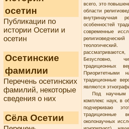
всего, это повышен
осетин
области религиове
внутринаучная 
Публикации по
особенностей трад
истории Осетии и
современные иссл
осетин
религиоведческий
теологический.
рассматриваются, 
Осетинские
Безусловно, чи
традиционных ве
фамилии
Приоритетными н
традиционные вер
Перечень осетинских
являются этнограф
фамилий, некоторые
Под научным 
сведения о них
комплекс наук, в 
подчеркиваю эт
традиционные в
Сёла Осетии
околонаучных иссл
Перечень
игнорируют) науч