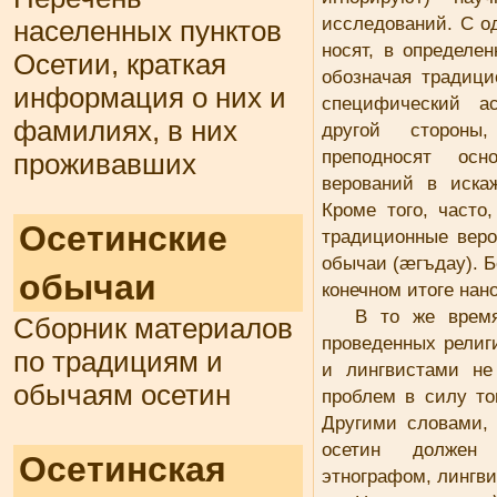
исследований. С о
населенных пунктов
носят, в определен
Осетии, краткая
обозначая традици
информация о них и
специфический ас
фамилиях, в них
другой стороны
преподносят осн
проживавших
верований в иска
Кроме того, часто
Осетинские
традиционные веро
обычаи (æгъдау). Б
обычаи
конечном итоге нан
В то же время
Сборник материалов
проведенных религ
по традициям и
и лингвистами не
обычаям осетин
проблем в силу тог
Другими словами,
осетин должен 
Осетинская
этнографом, лингв