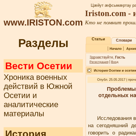
Цæйут æфсымæртау ра
Iriston.com -
www.IRISTON.com
Кто не помнит прошл
Разделы
Статьи
Словари
|
|
Начало
Архи
Здравствуйте,
Гость
|
Регистрация
Вход
Вести Осетии
История Осетии и осети
Хроника военных
Опубл. 25.05.2017 | про
действий в Южной
Проблемы 
Осетии и
отдельных н
аналитические
материалы
Исследования в
на сегодняшний д
История
говорить о радик