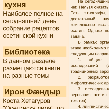
На сегодняшний
кухня
нет. Нельзя сказат
Наиболее полное на
Есть этнографы,
достаточный на
сегодняшний день
комплексных иссл
собрание рецептов
осетин. Однако п
осетинской кухни
задача.
В рамках орга
этапе необходимо 
Библиотека
следующим направ
1. общие ре
В данном разделе
исследований 
размещаются книги
традиционных веро
на разные темы
2. разработ
мифологических ар
3. исследова
Ирон Фæндыр
верования осетин
Коста Хетагуров
текстов);
4. лингвистичес
"Осетинскя лира", по