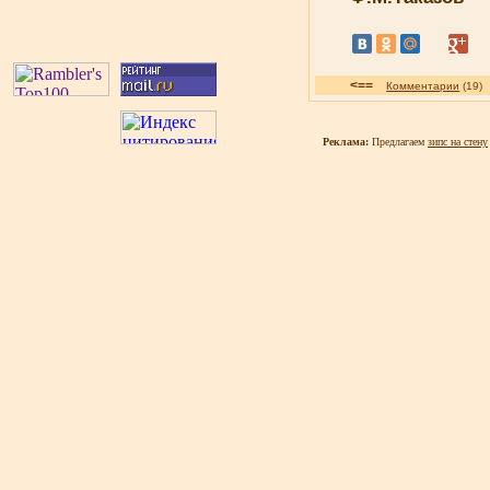
<==
Комментарии
(1
Реклама:
Предлагаем
зипс на стену