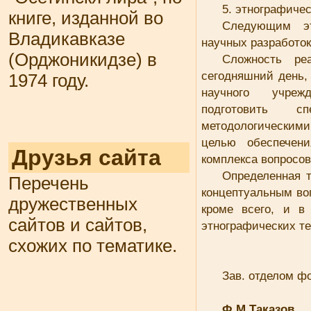
5. этнографиче
книге, изданной во
Следующим эт
Владикавказе
научных разработо
(Орджоникидзе) в
Сложность ре
сегодняшний день, 
1974 году.
научного учрежд
подготовить с
методологическим
целью обеспечени
Друзья сайта
комплекса вопросо
Определенная т
Перечень
концептуальным во
дружественных
кроме всего, и в
сайтов и сайтов,
этнографических те
схожих по тематике.
Зав. отделом ф
Ф.М.Таказов