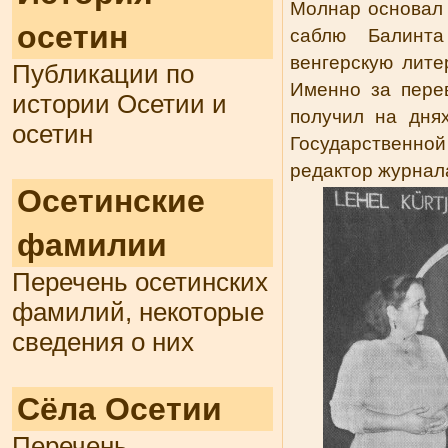
Молнар основал
осетин
саблю Балинт
венгерскую лите
Публикации по
Именно за пере
истории Осетии и
получил на дня
осетин
Государственно
редактор журнал
Осетинские
фамилии
Перечень осетинских
фамилий, некоторые
сведения о них
Сёла Осетии
Перечень