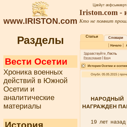
Цæйут æфсымæртау
Iriston.com -
www.IRISTON.com
Кто не помнит прошл
Разделы
Статьи
Словари
|
|
Начало
Здравствуйте,
Гость
|
Регистрация
Вход
Вести Осетии
История Осетии и осети
Хроника военных
Опубл. 05.05.2015 | про
действий в Южной
Осетии и
аналитические
НАРОДНЫЙ 
материалы
НАГРАЖДЕН ПА
19 лет назад
История