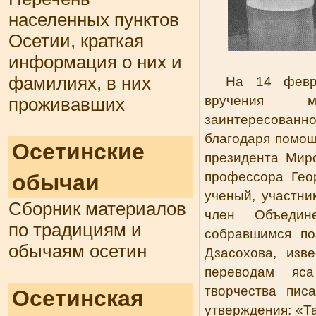
населенных пунктов
Осетии, краткая
информация о них и
фамилиях, в них
На 14 февр
вручения м
проживавших
заинтересованно
благодаря помощ
Осетинские
президента Миро
профессора Гео
обычаи
ученый, участни
Сборник материалов
член Объедин
по традициям и
собравшимся по
обычаям осетин
Дзасохова, изв
переводам яс
творчества пис
Осетинская
утверждения: «Т