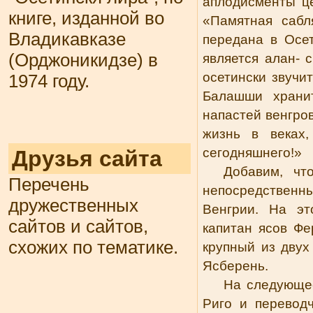
аплодисменты ц
книге, изданной во
«Памятная сабл
Владикавказе
передана в Осе
(Орджоникидзе) в
является алан- 
осетински звучи
1974 году.
Балашши храни
напастей венгров
жизнь в веках
сегодняшнего!»
Друзья сайта
Добавим, чт
Перечень
непосредствен
дружественных
Венгрии. На эт
сайтов и сайтов,
капитан ясов Ф
схожих по тематике.
крупный из двух
Ясберень.
На следующее
Риго и перевод