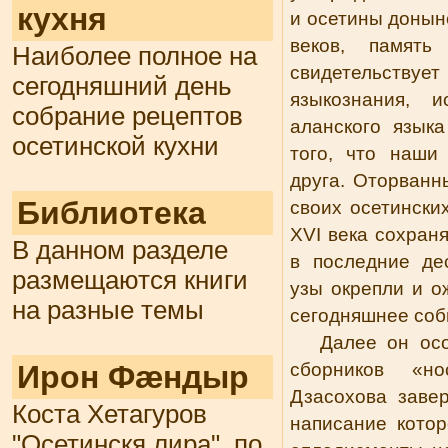
кухня
и осетины донын
веков, памят
Наиболее полное на
свидетельств
сегодняшний день
языкознания, и
собрание рецептов
аланского язык
осетинской кухни
того, что наши
друга. Оторван
Библиотека
своих осетински
XVI века сохраня
В данном разделе
в последние дес
размещаются книги
узы окрепли и о
на разные темы
сегодняшнее со
Далее он осо
Ирон Фæндыр
сборников «н
Дзасохова заве
Коста Хетагуров
написание котор
"Осетинскя лира", по