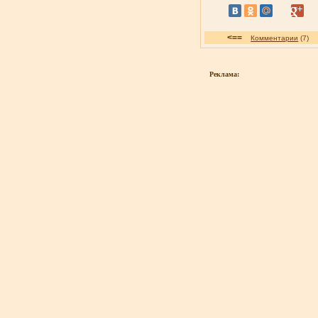
<==
Комментарии
(7
Реклама: