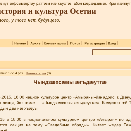
æйут æфсымæртау раттæм нæ къухтæ, абон кæрæдзимæ, Иры лæппут
 история и культура Осетии
ого, у того нет будущего.
|
|
|
|
|
|
|
Начало
Архив
Комментарии
Поиск
Регистрация
Вход
итано 17254 раз |
(3)
Комментарии
Чындзӕхсӕвы ӕгъдӕуттӕ
2015, 18:00 национ культурон центр «Амыраны»йæ адрис: г. Дзæу
æн лекци, йæ темæ — «Чындзӕхсӕвы ӕгъдӕуттӕ». Кæсдзæн æй 
идын дзы нæ хъæуы.
2015 в 18:00 в национальном культурном центре «Амыран» по адр
оится лекция на тему «Свадебные обряды». Читает Федар Так
ный.