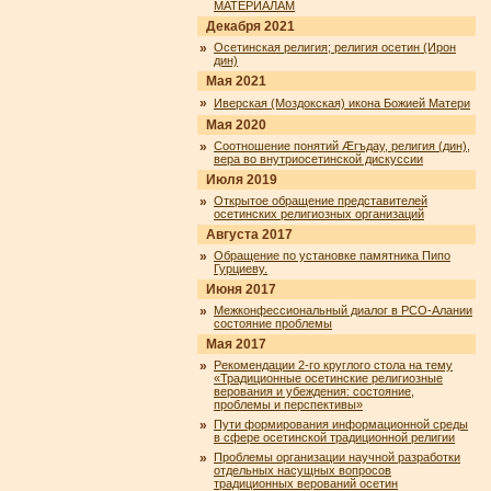
МАТЕРИАЛАМ
Декабря 2021
»
Осетинская религия; религия осетин (Ирон
дин)
Мая 2021
»
Иверская (Моздокская) икона Божией Матери
Мая 2020
»
Соотношение понятий Æгъдау, религия (дин),
вера во внутриосетинской дискуссии
Июля 2019
»
Открытое обращение представителей
осетинских религиозных организаций
Августа 2017
»
Обращение по установке памятника Пипо
Гурциеву.
Июня 2017
»
Межконфессиональный диалог в РСО-Алании
состояние проблемы
Мая 2017
»
Рекомендации 2-го круглого стола на тему
«Традиционные осетинские религиозные
верования и убеждения: состояние,
проблемы и перспективы»
»
Пути формирования информационной среды
в сфере осетинской традиционной религии
»
Проблемы организации научной разработки
отдельных насущных вопросов
традиционных верований осетин