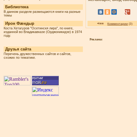
Библиотека
В данном разделе размещаются книги на разные
темы
Ирон Фæндыр
<==
Комментарии
(3
Коста Хетагуров "Осетинскя лира", по книге,
изданной во Владикавказе (Орджоникидзе) в 1974
году.
Реклама:
Друзья сайта
Перечень дружественных сайтов и сайтов,
схожих по тематике.