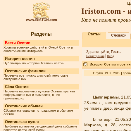
Ц
Iriston.com -
Кто не помнит прошл
www.IRISTON.com
Разделы
Статьи
Словари
Вести Осетии
Хроника военных действий в Южной Осетии и
аналитические материалы
Здравствуйте,
Гость
|
Регистрация
Вход
История осетин
Публикации по истории Осетии и осетин
История Осетии и осетин
Осетинские фамилии
Опубл. 19.05.2015 | проч
Перечень осетинских фамилий, некоторые
сведения о них
Сёла Осетии
Перечень населенных пунктов Осетии, краткая
информация о них и фамилиях, в них
Цыппæрæмы, 21.05.
проживавших
28-æм х., каст цæудз
Осетинские обычаи
уе'ппæты дæр, æхца ф
Сборник материалов по традициям и обычаям
осетин
В четверг, 21.05.
Осетинская кухня
Маркова, д. 28, сост
Наиболее полное на сегодняшний день собрание
рецептов осетинской кухни
желающих, вход свобод