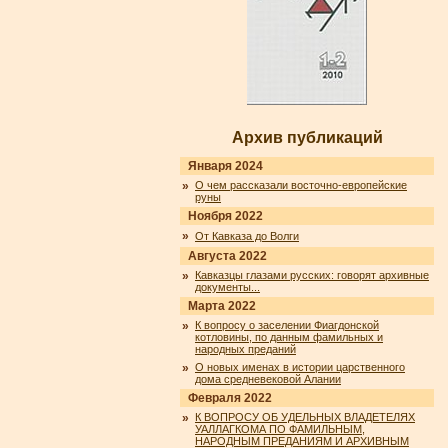
Архив публикаций
Января 2024
»
О чем рассказали восточно-европейские
руны
Ноября 2022
»
От Кавказа до Волги
Августа 2022
»
Кавказцы глазами русских: говорят архивные
документы...
Марта 2022
»
К вопросу о заселении Фиагдонской
котловины, по данным фамильных и
народных преданий
»
О новых именах в истории царственного
дома средневековой Алании
Февраля 2022
»
К ВОПРОСУ ОБ УДЕЛЬНЫХ ВЛАДЕТЕЛЯХ
УАЛЛАГКОМА ПО ФАМИЛЬНЫМ,
НАРОДНЫМ ПРЕДАНИЯМ И АРХИВНЫМ