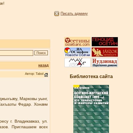
æ!
Писать админу
назад
Автор: Tabol
Библиотека сайта
джыхъæу, Марковы уынг,
Тахъазты Федар. Хонæм
есу г. Владикавказ, ул.
азов. Приглашаем всех