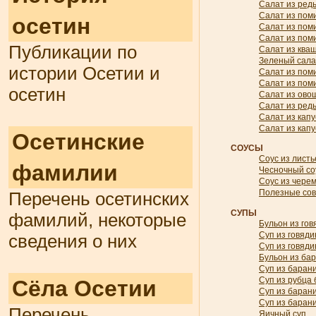
Салат из ред
Салат из пом
осетин
Салат из пом
Салат из пом
Публикации по
Салат из ква
Зеленый сала
истории Осетии и
Салат из пом
Салат из пом
осетин
Салат из ово
Салат из редь
Салат из кап
Салат из капу
Осетинские
СОУСЫ
Соус из листь
фамилии
Чесночный со
Соус из чере
Полезные со
Перечень осетинских
СУПЫ
фамилий, некоторые
Бульон из го
Суп из говяд
сведения о них
Суп из говяд
Бульон из ба
Суп из баран
Суп из рубца
Сёла Осетии
Суп из баран
Суп из баран
Перечень
Яичный суп