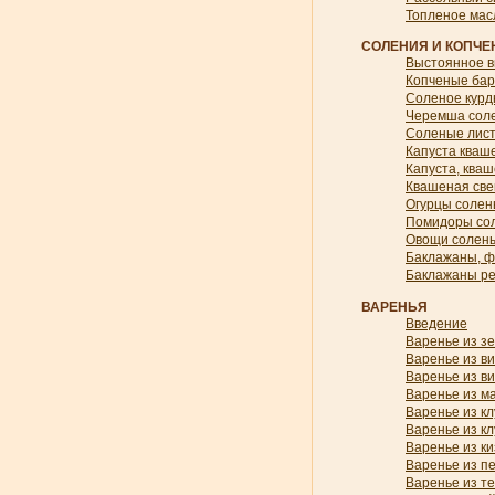
Топленое мас
СОЛЕНИЯ И КОПЧЕ
Выстоянное в
Копченые бар
Соленое курд
Черемша сол
Соленые лист
Капуста кваш
Капуста, ква
Квашеная све
Огурцы соле
Помидоры со
Овощи солен
Баклажаны, 
Баклажаны ре
ВАРЕНЬЯ
Введение
Варенье из з
Варенье из в
Варенье из ви
Варенье из м
Варенье из к
Варенье из кл
Варенье из к
Варенье из п
Варенье из т