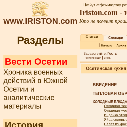
Цæйут æфсымæртау рат
Iriston.com -
www.IRISTON.com
Кто не помнит прошл
Разделы
Статьи
Словари
|
|
Начало
Архив
Здравствуйте,
Гость
|
Регистрация
Вход
Вести Осетии
Осетинская кухня
Хроника военных
действий в Южной
ВВЕДЕНИЕ
Осетии и
ТЕПЛОВАЯ ОБР
аналитические
ХОЛОДНЫЕ БЛЮД
материалы
Отварная гов
Отварная кур
Индейка отва
Яйца солены
История
Салат из кра