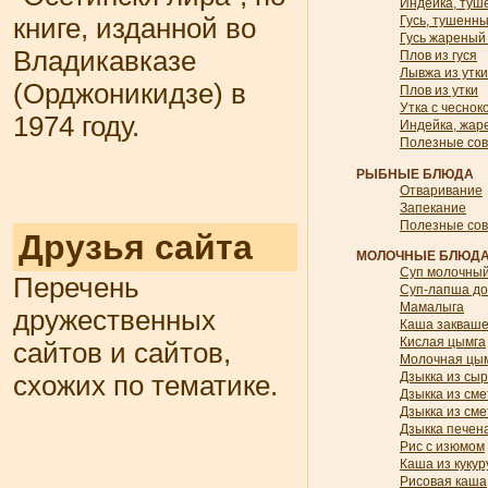
Индейка, туш
книге, изданной во
Гусь, тушенн
Гусь жареный 
Владикавказе
Плов из гуся
Лывжа из утки
(Орджоникидзе) в
Плов из утки
Утка с чеснок
1974 году.
Индейка, жар
Полезные со
РЫБНЫЕ БЛЮДА
Отваривание
Запекание
Полезные со
Друзья сайта
МОЛОЧНЫЕ БЛЮД
Суп молочный
Перечень
Суп-лапша д
Мамалыга
дружественных
Каша закваш
Кислая цымга
сайтов и сайтов,
Молочная цы
Дзыкка из сы
схожих по тематике.
Дзыкка из см
Дзыкка из см
Дзыкка печен
Рис с изюмом
Каша из кукур
Рисовая каша