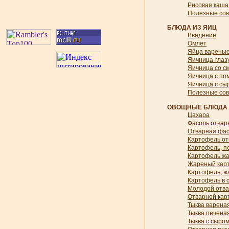
Рисовая каша
Полезные со
БЛЮДА ИЗ ЯИЦ
Введение
Омлет
Яйца варены
Яичница-глаз
Яичница со с
Яичница с по
Яичница с сы
Полезные со
ОВОЩНЫЕ БЛЮДА
Цахара
Фасоль отвар
Отварная фас
Картофель от
Картофель, п
Картофель ж
Жареный карт
Картофель, ж
Картофель в 
Молодой отва
Отварной кар
Тыква варена
Тыква печена
Тыква с сыро