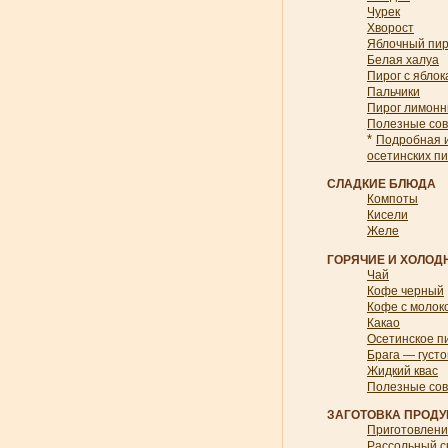
Чурек
Хворост
Яблочный пир
Белая халуа
Пирог с ябло
Пальчики
Пирог лимон
Полезные со
*
Подробная и
осетинских пи
СЛАДКИЕ БЛЮДА
Компоты
Кисели
Желе
ГОРЯЧИЕ И ХОЛОД
Чай
Кофе черный
Кофе с молок
Какао
Осетинское п
Брага — густо
Жидкий квас
Полезные со
ЗАГОТОВКА ПРОДУ
Приготовлени
Рассольный 