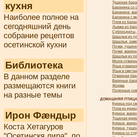
Тушеная бара
кухня
Баранина со 
Баранина, жа
Наиболее полное на
Баранина с 
Плов из бара
сегодняшний день
Лывжа из ба
Субпродукты,
собрание рецептов
Шашлык из гу
Шашлык, заве
осетинской кухни
Почки, тушенн
Почки, жарен
Шашлык из по
Мозги отварн
Библиотека
Язык отварно
Язык в смета
В данном разделе
Отварная бар
Вареные бара
размещаются книги
Жорма
Полезные со
на разные темы
ДОМАШНЯЯ ПТИЦ
Курица под с
Плов из кури
Ирон Фæндыр
Курица, жаре
Тушеная кури
Курица, жаре
Коста Хетагуров
Курица, тушен
Курица со ст
"Осетинскя лира", по