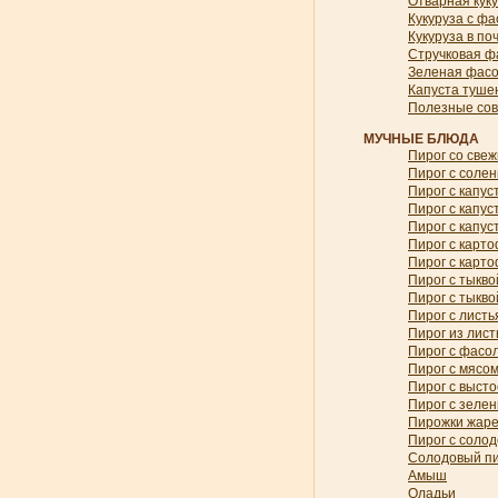
Отварная куку
Кукуруза с ф
Кукуруза в по
Стручковая ф
Зеленая фасо
Капуста туше
Полезные со
МУЧНЫЕ БЛЮДА
Пирог со све
Пирог с соле
Пирог с капус
Пирог с капу
Пирог с капус
Пирог с карт
Пирог с карт
Пирог с тыкво
Пирог с тыкв
Пирог с лист
Пирог из лист
Пирог с фасо
Пирог с мясо
Пирог с выст
Пирог с зеле
Пирожки жар
Пирог с соло
Солодовый пи
Амыш
Оладьи