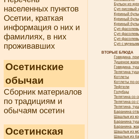
Бульон из ку
населенных пунктов
Суп рисовый 
Куриный буль
Осетии, краткая
Куриный буль
Куриный буль
информация о них и
Суп фасолевы
Суп фасолевы
фамилиях, в них
Суп фасолевы
Суп с мучным
проживавших
ВТОРЫЕ БЛЮДА
Говядина, пр
Тушеное жарк
Осетинские
Говядина, туш
Телятина туш
Котлеты
обычаи
Котлеты по-о
Тефтели
Сборник материалов
Голубцы
Телятина со с
по традициям и
Телятина со 
Телятина, ту
обычаям осетин
Баранина отв
Шашлык из ко
Баранина ту
Баранина, жа
Осетинская
Шашлык из м
Шашлык из б