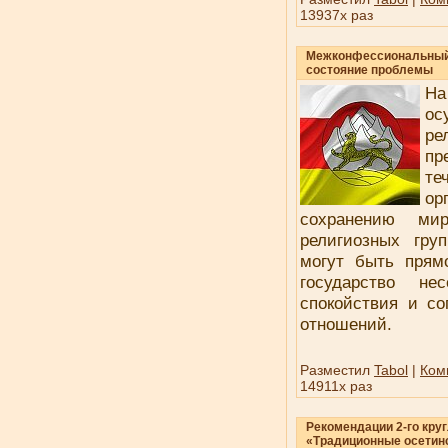
13937x раз
Межконфессиональный
состояние проблемы
На
ос
р
пр
те
ор
сохранению мир
религиозных груп
могут быть прям
государство не
спокойствия и с
отношений.
Разместил
Tabol
|
Ком
14911x раз
Рекомендации 2-го круг
«Традиционные осетин