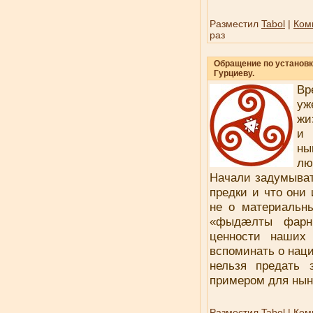
Разместил
Tabol
|
Ком
раз
Обращение по установк
Гурциеву.
Вр
уж
жи
и 
ны
лю
Начали задумывать
предки и что они 
не о материальны
«фыдæлты фарн
ценности наших 
вспоминать о наци
нельзя предать 
примером для нын
Разместил
Tabol
|
Ком