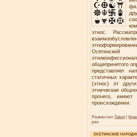
ин
фи
др
со
ко
этнос. Рассмат
взаимообуслов
этноформировании
Осетинский 
этноконфессиона
общепринятого опр
представляет на
статичных характ
(этнос) от друг
этническая общно
прочего, имеют
происхождении.
Разместил
Tabol
|
Ком
раз
ОСЕТИНСКИЕ НАРОДН