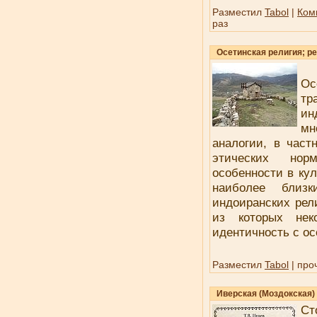
Разместил
Tabol
|
Ком
раз
Осетинская религия; ре
Ос
тр
ин
мн
аналогии, в част
этических нор
особенности в кул
наиболее близк
индоиранских рел
из которых нек
идентичность с ос
Разместил
Tabol
| про
Иверская (Моздокская)
Ст