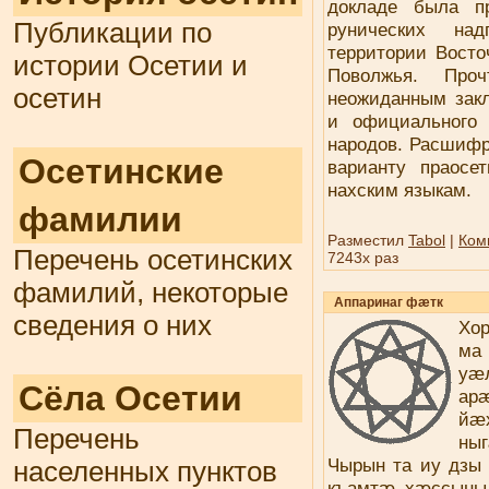
докладе была п
Публикации по
рунических на
территории Восто
истории Осетии и
Поволжья. Про
осетин
неожиданным закл
и официального
народов. Расшифр
Осетинские
варианту праосе
нахским языкам.
фамилии
Разместил
Tabol
|
Ком
Перечень осетинских
7243x раз
фамилий, некоторые
Аппаринаг фæтк
сведения о них
Хор
ма
уæ
Сёла Осетии
ар
йæ
Перечень
ны
Чырын та иу дзы
населенных пунктов
къамтæ хæссын