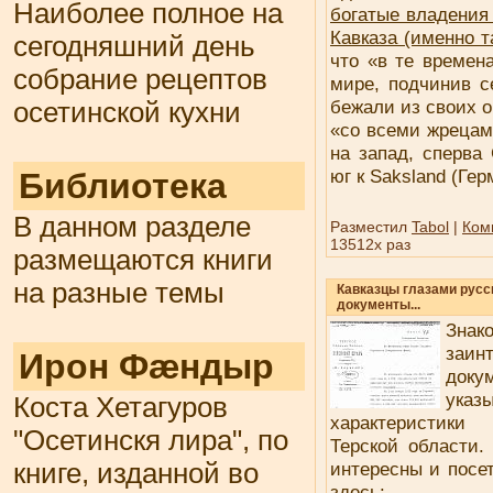
Наиболее полное на
богатые владения 
Кавказа (именно т
сегодняшний день
что «в те времен
собрание рецептов
мире, подчинив с
бежали из своих 
осетинской кухни
«со всеми жрецам
на запад, сперва 
юг к Saksland (Ге
Библиотека
В данном разделе
Разместил
Tabol
|
Ком
13512x раз
размещаются книги
на разные темы
Кавказцы глазами русс
документы...
Знак
заин
Ирон Фæндыр
доку
ука
Коста Хетагуров
характеристики
"Осетинскя лира", по
Терской области.
книге, изданной во
интересны и посе
здесь: