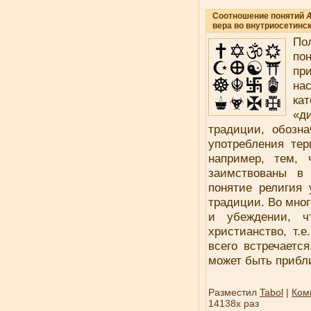
Соотношение понятий Æ
вера во внутриосетинс
По
по
пр
на
ка
«д
традиции, обозн
употребления те
например, тем,
заимствованы в 
понятие религия 
традиции. Во мног
и убеждении, ч
христианство, т.
всего встречается
может быть прибли
Разместил
Tabol
|
Ком
14138x раз