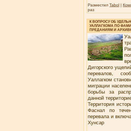
Разместил
Tabol
|
Ком
раз
К ВОПРОСУ ОБ УДЕЛЬ
УАЛЛАГКОМА ПО ФАМ
ПРЕДАНИЯМ И АРХИВ
Уа
т
Ра
по
вр
Дигорского ущелий
перевалов, со
Уаллагком станови
миграции населени
борьбы за распр
данной территори
Территория истори
Фаснал по течен
перевала и включа
Хунсар