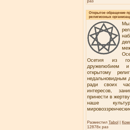
раз
Открытое обращение п
религиозных организац
Мы
ре
на
де
ме
Осе
Осетия из гос
дружелюбием и
открытому религ
недальновидным д
ради своих ча
интересов, зани
принести в жертву
наше культур
мировоззренчески
Разместил
Tabol
|
Ком
12878x раз