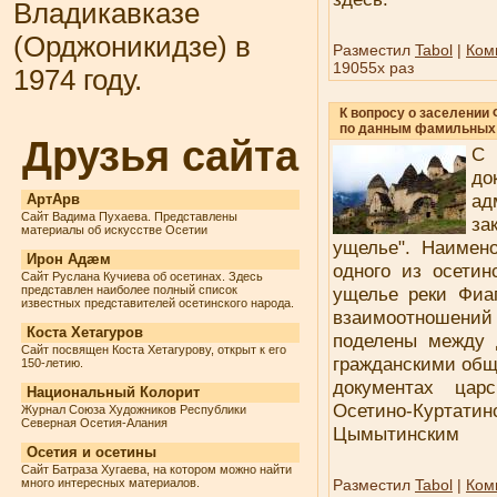
Владикавказе
(Орджоникидзе) в
Разместил
Tabol
|
Ком
19055x раз
1974 году.
К вопросу о заселении
по данным фамильных 
Друзья сайта
С 
до
ад
АртАрв
Сайт Вадима Пухаева. Представлены
за
материалы об искусстве Осетии
ущелье". Наимен
Ирон Адæм
одного из осети
Сайт Руслана Кучиева об осетинах. Здесь
представлен наиболее полный список
ущелье реки Фиаг
известных представителей осетинского народа.
взаимоотношен
Коста Хетагуров
поделены между 
Сайт посвящен Коста Хетагурову, открыт к его
гражданскими общ
150-летию.
документах цар
Национальный Колорит
Осетино-Куртатин
Журнал Союза Художников Республики
Северная Осетия-Алания
Цымытинским
Осетия и осетины
Сайт Батраза Хугаева, на котором можно найти
много интересных материалов.
Разместил
Tabol
|
Ком