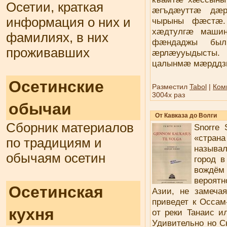
Осетии, краткая
æгъдæуттæ дæ
информация о них и
чырыны фæстæ
хæдтулгæ маши
фамилиях, в них
фæндаджы был
проживавших
æрлæууыдысты.
цалынмæ мæрддз
Осетинские
Разместил
Tabol
|
Ком
3004x раз
обычаи
От Кавказа до Волги
Сборник материалов
Snorre 
«страна
по традициям и
называ
обычаям осетин
город в
вождём
вероятн
Осетинская
Азии, не замечая
приведет к Oссам
кухня
от реки Taнаис и
Удивительно но С