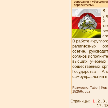
верования и убеждения
перспективы»
В 
уп
й 
т
ре
со
В работе «круглог
религиозных ор
осетин, руководи
органов исполнит
высших учебных 
общественных орг
Государства Ал
самоуправления в 
Разместил
Tabol
|
Ком
15256x раз
Страницы: .
1
.
2
.
3
.
17
.
1