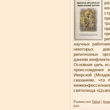
р
ко
ст
пр
тр
пр
п
ре
научных работник
некоторых дов
религиозных ор
данном конфликт
Основная цель ис
происхождения 
Иверской (Моздок
сказаниям, что 
межконфессионал
святилища «Цъæз
Разместил
Tabol
|
Ком
раз