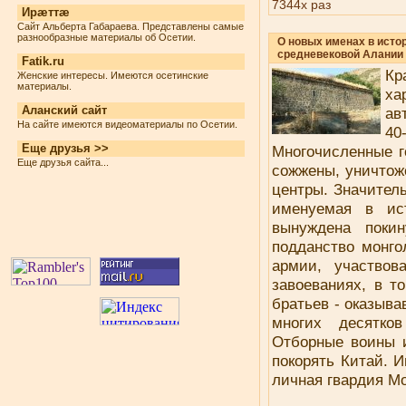
7344x раз
Ирæттæ
Сайт Альберта Габараева. Представлены самые
разнообразные материалы об Осетии.
О новых именах в исто
средневековой Алании
Fatik.ru
К
Женские интересы. Имеются осетинские
материалы.
ха
Аланский сайт
ав
На сайте имеются видеоматериалы по Осетии.
40
Еще друзья >>
Многочисленные г
Еще друзья сайта...
сожжены, уничтож
центры. Значитель
именуемая в ис
вынуждена поки
подданство монго
армии, участво
завоеваниях, в т
братьев - оказыв
многих десятко
Отборные воины и
покорять Китай. 
личная гвардия Мо