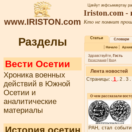
Цæйут æфсымæртау ра
Iriston.com 
www.IRISTON.com
Кто не помнит прошл
Разделы
Статьи
Словари
|
|
Начало
Архи
Здравствуйте,
Гость
|
Регистрация
Вход
Вести Осетии
Лента новостей
Хроника военных
Страницы: .
1
.
2
.
3
.
действий в Южной
Осетии и
О чем рассказали вост
аналитические
материалы
История осетин
РАН, стал событи