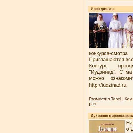
Ирон дæн æз
конкурса-смот
Приглашаются все
Конкурс пров
"Иудзинад". С ма
можно ознаком
http://iudzinad.ru.
Разместил
Tabol
|
Ком
раз
Духовное мировоззрен
На
от