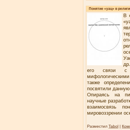
Понятие «уац» в религ
В 
«у
яв
те
о
ре
ос
Уа
др
его связи с м
мифологическими
также определен
посвятили данную
Опираясь на пи
научные разработ
взаимосвязь по
мировоззрении осе
Разместил
Tabol
|
Ком