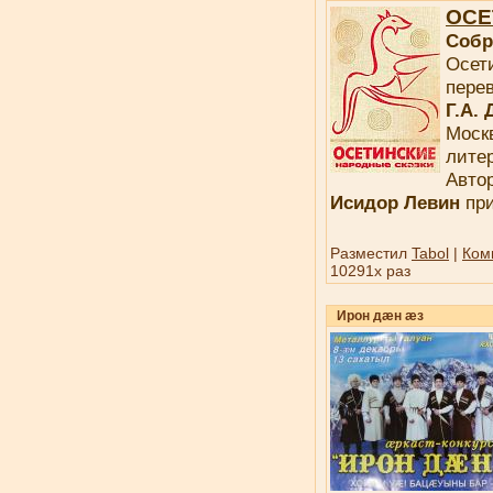
ОСЕ
Собр
Осети
пер
Г.А. 
Моск
лите
Авто
Исидор Левин
при
Разместил
Tabol
|
Ком
10291x раз
Ирон дæн æз