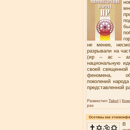
н
м
пр
по
бы
по
го
не менее, несмо
разрывали на час
(ир – ас – ал
национальную иде
своей священной 
феномена, обу
поколений народа
представленной р
Разместил
Tabol
|
Ком
раз
Осетины как этноконф
В 