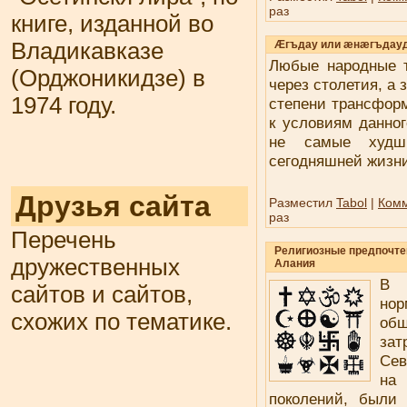
раз
книге, изданной во
Владикавказе
Æгъдау или æнæгъдау
Любые народные т
(Орджоникидзе) в
через столетия, а 
1974 году.
степени трансфор
к условиям данног
не самые худш
сегодняшней жизни
Друзья сайта
Разместил
Tabol
|
Комм
раз
Перечень
Религиозные предпочте
дружественных
Алания
В 
сайтов и сайтов,
но
схожих по тематике.
об
зат
Сев
на
поколений, были 