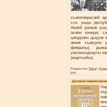
хъæппæрисæй ар
сси, уыцы респуб
Амæй размæ уыцы
ахæм конкурс са
цæудзæн дыууæ 
æмæ хъæууон ра
февралы), дык
уæлахиздзауты 
(мартъийы).
Разместил
Tabol
|
Комм
раз
Духовное мировоззрени
На
отд
н
мн
пр