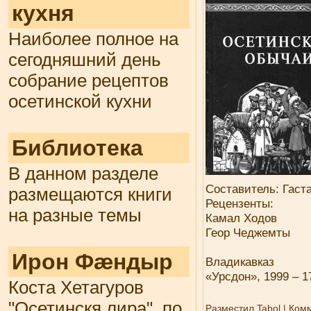
кухня
Наиболее полное на
сегодняшний день
собрание рецептов
осетинской кухни
Библиотека
В данном разделе
Составитель: Гаст
размещаются книги
Рецензенты:
на разные темы
Камал Ходов
Геор Чеджемты
Ирон Фæндыр
Владикавказ
«Урсдон», 1999 – 1
Коста Хетагуров
"Осетинскя лира", по
Разместил
Tabol
|
Комм