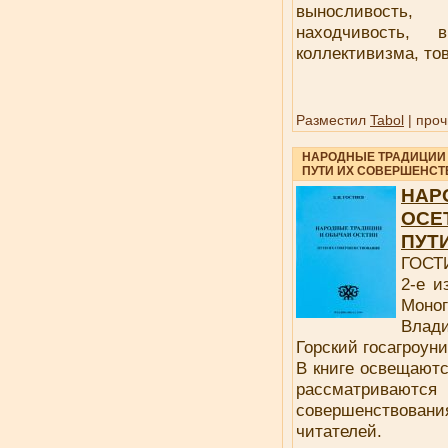
выносливость,
находчивость, 
коллективизма, то
Разместил
Tabol
| проч
НАРОДНЫЕ ТРАДИЦИИ 
ПУТИ ИХ СОВЕРШЕНС
НАР
ОСЕ
ПУТ
ГОСТ
2-е и
Моно
Влад
Горский госагроуни
В книге освещаютс
рассматрив
совершенствовани
читателей.