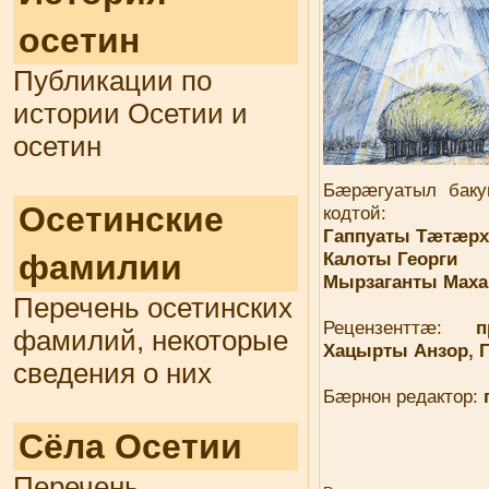
осетин
Публикации по
истории Осетии и
осетин
Бæрæгуатыл бак
Осетинские
кодтой:
Гаппуаты Тæтæр
фамилии
Калоты Георги
Мырзаганты Мах
Перечень осетинских
Рецензенттæ:
фамилий, некоторые
Хацырты Анзор, 
сведения о них
Бæрнон редактор:
Сёла Осетии
Перечень