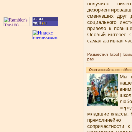
получило ничег
дезориентирова
сменявших друг 
социального инст
привело к повыше
Особый интерес к 
самая активная ча
Разместил
Tabol
|
Комм
раз
Осетинский оазис в Мос
Мы н
наше
вни
школ
люб
пере
младшие классы. Н
прямолинейно
сопричастности к