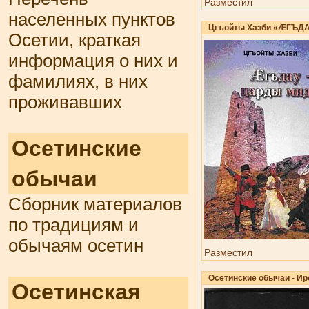
Разместил
населенных пунктов
Цгъойты Хазби «ÆГЪД
Осетии, краткая
информация о них и
фамилиях, в них
проживавших
Осетинские
обычаи
Сборник материалов
по традициям и
обычаям осетин
Разместил
Осетинские обычаи - И
Осетинская