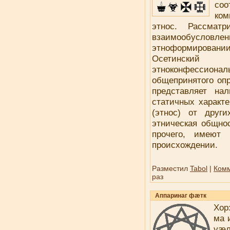
соо
ком
этнос. Рассмат
взаимообусловл
этноформировании
Осетинский 
этноконфессиона
общепринятого опр
представляет на
статичных характе
(этнос) от друг
этническая общнос
прочего, имеют
происхождении.
Разместил
Tabol
|
Комм
раз
Аппаринаг фæтк
Хор
ма 
уæ