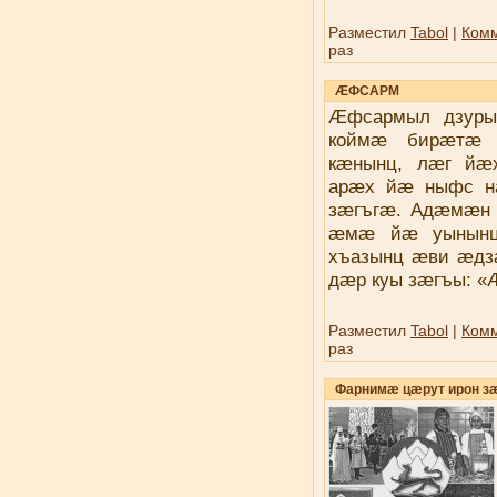
Разместил
Tabol
|
Комм
раз
ÆФСАРМ
Æфсармыл дзуры
коймæ бирæтæ 
кæнынц, лæг й
арæх йæ ныфс н
зæгъгæ. Адæмæн 
æмæ йæ уынынц
хъазынц æви æдз
дæр куы зæгъы: 
Разместил
Tabol
|
Комм
раз
Фарнимӕ цӕрут ирон з