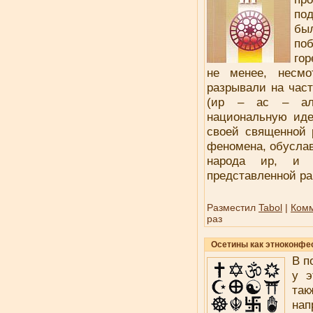
по
бы
по
гор
не менее, несмо
разрывали на част
(ир – ас – ала
национальную иде
своей священной 
феномена, обусла
народа ир, и 
представленной ра
Разместил
Tabol
|
Комм
раз
Осетины как этноконфе
В п
у э
та
на