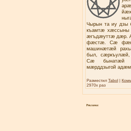
ар
йæ
ны
Чырын та иу дзы 
къамтæ хæссыны
æгъдæуттæ дæр. 
фæстæ. Сæ фæн
машинæтæй рахы
был, сæркъулæй
Сæ бынатæй д
мæрддзыгой адæм
Разместил
Tabol
|
Комм
2970x раз
Реклама: