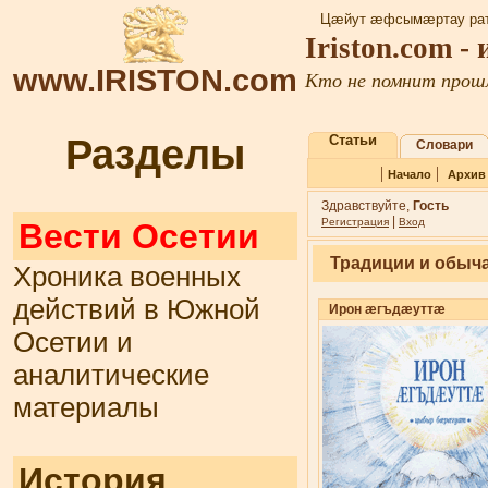
Цæйут æфсымæртау рат
Iriston.com -
www.IRISTON.com
Кто не помнит прошл
Разделы
Статьи
Словари
|
|
Начало
Архив
Здравствуйте,
Гость
|
Регистрация
Вход
Вести Осетии
Традиции и обыча
Хроника военных
действий в Южной
Ирон æгъдæуттæ
Осетии и
аналитические
материалы
История