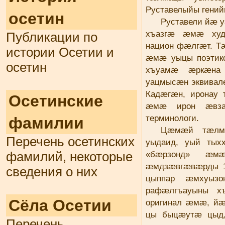
Руставелыйы гений
осетин
Руставели йæ 
хъазгæ æмæ худ
Публикации по
национ фæлгæт. Т
истории Осетии и
æмæ уыцы поэтик
осетин
хъуамæ æркæна 
уацмысæн эквивал
Кадæгæн, иронау
Осетинские
æмæ ирон æвза
терминологи.
фамилии
Цæмæй тæлма
Перечень осетинских
уыдаид, уый тых
«бæрзонд» æмæ
фамилий, некоторые
æмдзæвгæвæрды 16
сведения о них
цыппар æмхуыз
рафæлгъауыны х
Сёла Осетии
оригинал æмæ, йæ
цы быцæутæ цыд,
Перечень