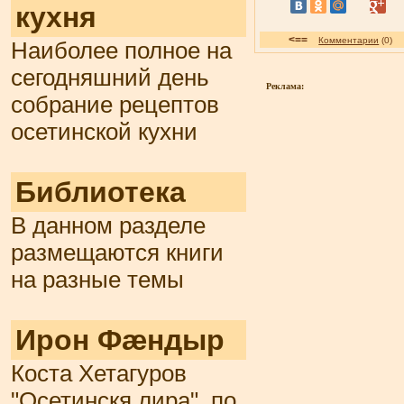
кухня
<==
Комментарии
(0
Наиболее полное на
сегодняшний день
Реклама:
собрание рецептов
осетинской кухни
Библиотека
В данном разделе
размещаются книги
на разные темы
Ирон Фæндыр
Коста Хетагуров
"Осетинскя лира", по