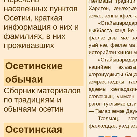
тæлмацы традици 
населенных пунктов
Харитон, æнæхъæ
æмæ, æппынфæстаг
Осетии, краткая
«Стайыцарм
информация о них и
ныббаста канд йе
фамилиях, в них
фæлæ дзы мæ зæр
проживавших
уый нæ, фæлæ ма 
историйæн хицон 
«Стайыцармда
Осетинские
нацийæн ахъаз
хæрзиуджыты бац
обычаи
æмрæстæджы тæл
адæмы хæлардзи
Сборник материалов
сæвæрын, уымæн 
по традициям и
рагон туглымæндз
обычаям осетин
— Тамар æмæ Дауы
Тæлмац, зæ
фæхæццæ, уæд æз
Осетинская