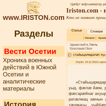
Цæйут æфсымæртау ра
Iriston.com -
www.IRISTON.com
Кто не помнит прошл
Разделы
Статьи
Словари
|
|
Начало
Архи
Здравствуйте,
Гость
|
Регистрация
Вход
Вести Осетии
СТАЙЫЦАРМДАРÆГ. Руста
Хроника военных
Опубл. 19.12.2010 | про
действий в Южной
Осетии и
аналитические
«Стайыцармдар
материалы
уыд, фæлæ йæм, р
фæсарæйнаг ахуыр
ратæлмац кæнын 
История
тæлмацы уыйб