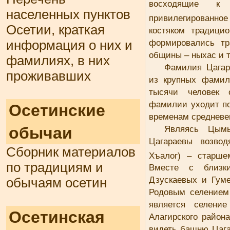
восходящие к 
населенных пунктов
привилегированное 
Осетии, краткая
костяком традици
формировались тр
информация о них и
общины – ныхас и 
фамилиях, в них
Фамилия Цагар
проживавших
из крупных фамил
тысячи человек 
фамилии уходит по
Осетинские
временам среднев
Являясь Цымы
обычаи
Цагараевы возвод
Сборник материалов
Хъалог) – старш
по традициям и
Вместе с близк
Дзускаевых и Гум
обычаям осетин
Родовым селением
является селение
Осетинская
Алагирского район
видеть башню Цага