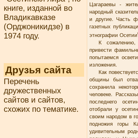
Цагараевы - жите
книге, изданной во
народный сказител
Владикавказе
и другие. Часть 
(Орджоникидзе) в
газетных публикац
1974 году.
этнографии Осетии
К сожалению,
привести фамильн
попытаемся освет
изложения.
Друзья сайта
Как повествует
общины был отва
Перечень
сохранила некото
дружественных
человеке. Расска
сайтов и сайтов,
последнего осети
схожих по тематике.
отобрали у осети
своим народом в г
подножия горы К
удивительным род