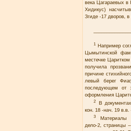
века Цагараевых в
Хидикус) насчиты
Згиде -17 дворов, в
_____________
1
Например сог
Цымытинской фами
местечке Царитком
получила прозван
причине стихийног
левый берег Фиаг
последующем от 
оформления Царит
2
В документах
кон. 18 -нач. 19 в
3
Материалы Ц
дело-2, страницы – 