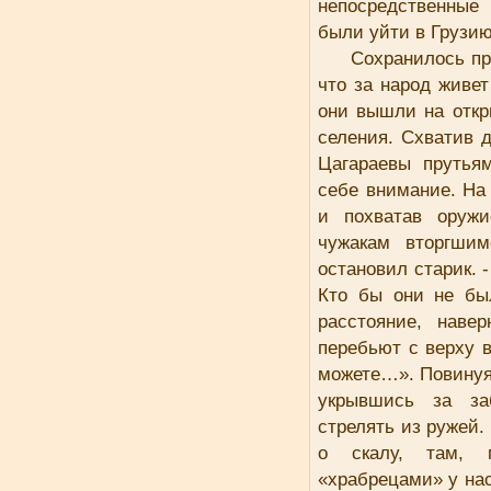
непосредственные
были уйти в Грузи
Сохранилось пр
что за народ живе
они вышли на откр
селения. Схватив 
Цагараевы прутья
себе внимание. На
и похватав оружи
чужакам вторгши
остановил старик. 
Кто бы они не бы
расстояние, наве
перебьют с верху в
можете…». Повинуя
укрывшись за за
стрелять из ружей.
о скалу, там, 
«храбрецами» у на