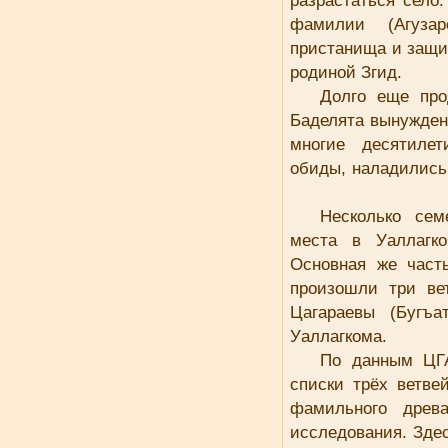
разрастаться село
фамилии (Агуза
пристанища и защи
родиной Згид.
Долго еще про
Баделята вынужден
многие десятиле
обиды, наладились
Несколько се
места в Уаллагк
Основная же част
произошли три ве
Цагараевы (Бугъа
Уаллагкома.
По данным ЦГ
списки трёх ветв
фамильного древа
исследования. Здес