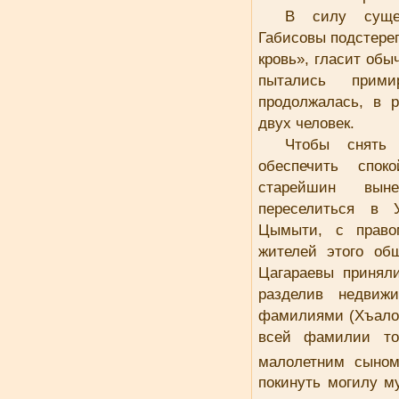
В силу сущес
Габисовы подстерег
кровь», гласит об
пытались прим
продолжалась, в 
двух человек.
Чтобы снять 
обеспечить спок
старейшин вын
переселиться в 
Цымыти, с право
жителей этого об
Цагараевы принял
разделив недвиж
фамилиями (Хъалог
всей фамилии то
малолетним сыном
покинуть могилу м