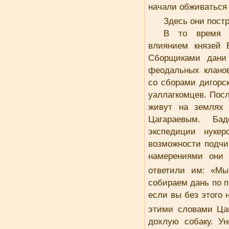
начали обживаться
Здесь они пост
В то время Д
влиянием князей 
Сборщиками дани
феодальных клано
со сборами дигорс
уаллагкомцев. Посл
живут на землях 
Цагараевым. Ба
экспедиции нукер
возможности подчи
намерениями они 
ответили им: «Мы
собираем дань по п
если вы без этого 
этими словами Ца
дохлую собаку. У