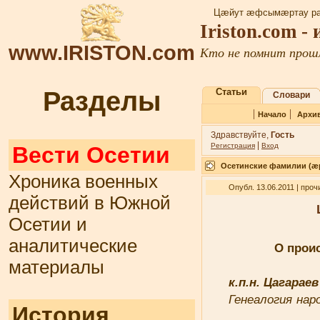
Цæйут æфсымæртау ра
Iriston.com -
www.IRISTON.com
Кто не помнит прошл
Разделы
Статьи
Словари
|
|
Начало
Архи
Здравствуйте,
Гость
|
Регистрация
Вход
Вести Осетии
Осетинские фамилии (
Хроника военных
Опубл. 13.06.2011 | про
действий в Южной
Осетии и
аналитические
О прои
материалы
к.п.н. Цагара
Генеалогия нар
История