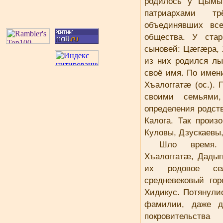
родилось у Цымыт
патриархами т
объединявших вс
общества. У стар
сыновей: Цæгæра, 
из них родился лы
своё имя. По имен
Хъалоггатæ (ос.).
своими семьями
определения родст
Калога. Так прои
Куловы, Дзускаевы
Шло время. 
Хъалоггатæ, Дадыг
их родовое се
средневековый гор
Хидикус. Потянули
фамилии, даже д
покровительст