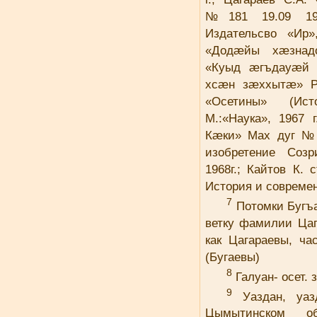
№181 19.09 198
Издательсво «Ир»
«Додæйы хæзнадон
«Куыд æгъдауæй
хсæн зæххытæ» Рæ
«Осетины» (Истор
М.:«Наука», 1967 
Кæки» Мах дуг №11
изобретение Созр
1968г.; Кайтов К.
История и современ
7
Потомки Бугъа
ветку фамилии Цаг
как Цагараевы, ча
(Бугаевы)
8
Галуан- осет.
9
Уаздан, уазд
Цымытинском о