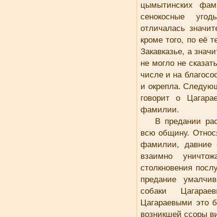
цымытинских фам
сенокосные угод
отличалась значит
кроме того, по её 
Закавказье, а знач
не могло не сказат
числе и на благос
и окрепла. Следую
говорит о Цагара
фамилии.
В предании ра
всю общину. Относя
фамилии, давние 
взаимно уничтож
столкновения посл
предание умалчив
собаки Цагарае
Цагараевыми это б
возникшей ссоры в