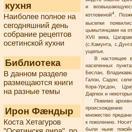
кухня
и возвышающуюс
4
котловиной
. Позж
Наиболее полное на
выселки появили
сегодняшний день
цымытинцами на от
собрание рецептов
XVII века, Цагар
осетинской кухни
(с.Камунта, с.Дун
ущелье.
В настоящее 
Библиотека
населенных пункт
Беслан, Владикавк
В данном разделе
Галон, Садон; сел
размещаются книги
Кора-Урсдон, Цра
на разные темы
Даргкох и некоторы
Помимо архивн
происхождению 
Ирон Фæндыр
множество предани
Коста Хетагуров
к поколению. Носи
были ныне покойн
"Осетинскя лира", по