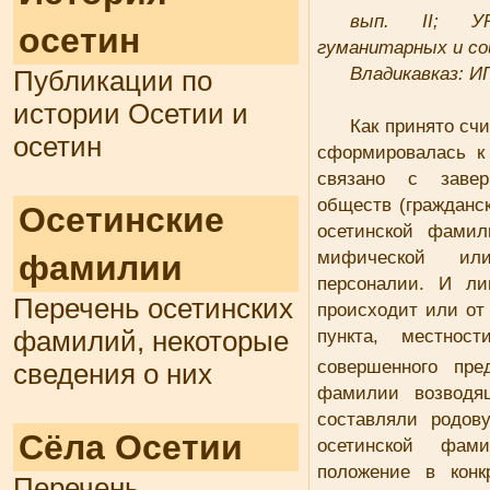
вып. II; УР
осетин
гуманитарных и со
Владикавказ: И
Публикации по
истории Осетии и
Как принято сч
осетин
сформировалась к 
связано с завер
обществ (гражданс
Осетинские
осетинской фамил
мифической или
фамилии
персоналии. И л
Перечень осетинских
происходит или от
пункта, местнос
фамилий, некоторые
совершенного пр
сведения о них
фамилии возводя
составляли родов
Сёла Осетии
осетинской фам
положение в конк
Перечень