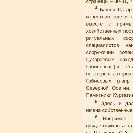
страницы – 80-81, 7
4
Башня Цагара
известная еще и к
вместе с прим
хозяйственных пост
ритуальных соо
специалистов н
сооружений селе
Цагараевых нахо
Габисовых (ос.Габ
некоторых авторо
Габисовых (напр
Северной Осетии. 
Памятники Куртатин
5
Здесь и дале
имена собственные
6
Например: Ц
фыдæлтыккон æцæг
г.; Цагараев С.А.