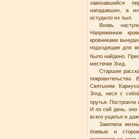
завязавшейся п
нападавших, в их
остудило их пыл.
Вновь насту
Напряженное кров
кровниками вынуди
подходящее для ве
было найдено. Пре
местечке Згид.
Старшие расска
покровительства 
Святыням Кариухо
Згид, неся с соб
прутья. Построили
И по сей день, он
всего ущелья и да
Закипела жизн
боевые и сторож