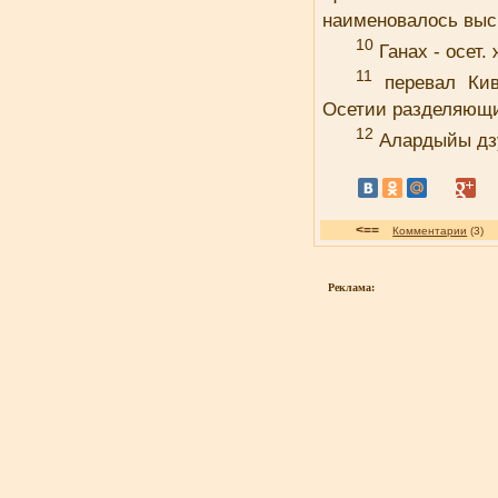
наименовалось выс
10
Ганах - осет.
11
перевал Кив
Осетии разделяющи
12
Алардыйы дз
<==
Комментарии
(3
Реклама: