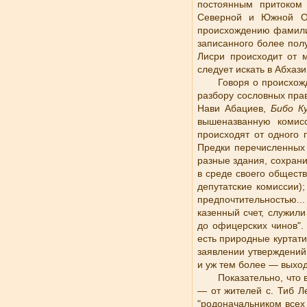
постоянным притоком
Северной и Южной Ос
происхождению фамилия
записанного более пол
Лисри происходит от м
следует искать в Абхаз
Говоря о происхож
разбору сословных прав
Нави Абациев,
Бибо К
вышеназванную комис
происходят от одного
Предки перечисленных 
разные здания, сохран
в среде своего обществ
депутатские комиссии)
предпочтительностью.
казенный счет, служил
до офицерских чинов".
есть природные куртати
заявлении утверждений
и уж тем более — выход
Показательно, что 
— от жителей с. Тиб Л
"родоначальником всех