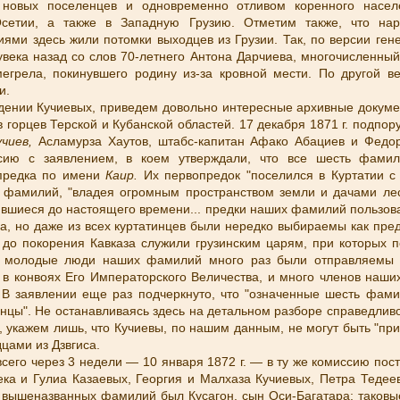
 новых поселенцев и одновременно отливом коренного насел
етии, а также в Западную Грузию. Отметим также, что нар
ми здесь жили потомки выходцев из Грузии. Так, по версии гене
увека назад со слов 70-летнего Антона Дарчиева, многочисленный
егрела, покинувшего родину из-за кровной мести. По другой в
ии.
дении Кучиевых, приведем довольно интересные архивные докуме
 горцев Терской и Кубанской областей. 17 декабря 1871 г. подпор
учиев,
Асламурза Хаутов, штабс-капитан Афако Абациев и Федо
сию с заявлением, в коем утверждали, что все шесть фамил
 предка по имени
Каир.
Их первопредок "поселился в Куртатии с
фамилий, "владея огромным пространством земли и дачами лесо
ившиеся до настоящего времени... предки наших фамилий пользова
а, но даже из всех куртатинцев были нередко выбираемы как пре
; до покорения Кавказа служили грузинским царям, при которых 
.. молодые люди наших фамилий много раз были отправляемы в
и в конвоях Его Императорского Величества, и много членов наш
 В заявлении еще раз подчеркнуто, что "означенные шесть фам
нцы". Не останавливаясь здесь на детальном разборе справедлив
, укажем лишь, что Кучиевы, по нашим данным, не могут быть "пр
цами из Дзвгиса.
всего через 3 недели — 10 января 1872 г. — в ту же комиссию пос
ека и Гулиа Казаевых, Георгия и Малхаза Кучиевых, Петра Тедеев
 вышеназванных фамилий был Кусагон, сын Оси-Багатара; таковы