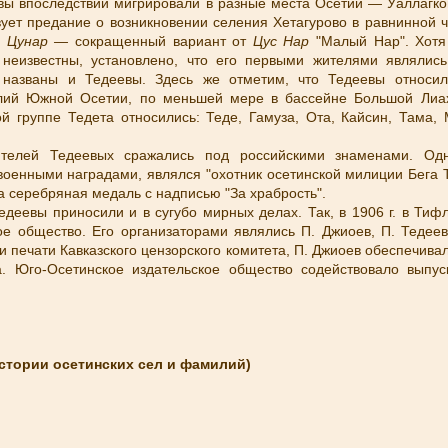
вы впоследствии мигрировали в разные места Осетии — Уаллагко
вует предание о возникновении селения Хетагурово в равнинной 
ь
Цунар —
сокращенный вариант от
Цус Нар
"Малый Нар". Хотя
 неизвестны, установлено, что его первыми жителями являлис
 названы и Тедеевы. Здесь же отметим, что Тедеевы относи
ий Южной Осетии, по меньшей мере в бассейне Большой Лиах
ой группе Тедета относились: Теде, Гамуза, Ота, Кайсин, Тама,
ителей Тедеевых сражались под российскими знаменами. Од
оенными наградами, являлся "охотник осетинской милиции Бега Т
а серебряная медаль с надписью "За храбрость".
едеевы приносили и в сугубо мирных делах. Так, в 1906 г. в Ти
ое общество. Его организаторами являлись П. Джиоев, П. Тедеев,
и печати Кавказского цензорского комитета, П. Джиоев обеспечив
. Юго-Осетинское издательское общество содействовало выпус
истории осетинских сел и фамилий)
4