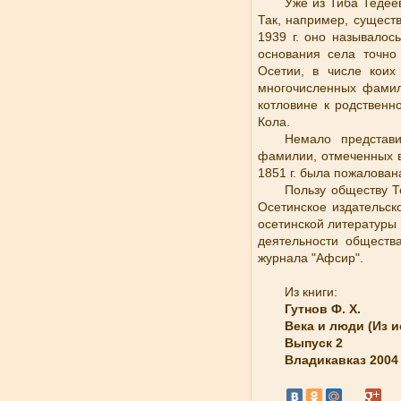
Уже из Тиба Тедее
Так, например, сущест
1939 г. оно называлос
основания села точно
Осетии, в числе коих
многочисленных фамил
котловине к родственн
Кола.
Немало представ
фамилии, отмеченных в
1851 г. была пожалован
Пользу обществу Т
Осетинское издательск
осетинской литературы 
деятельности общества
журнала "Афсир".
Из книги:
Гутнов Ф. Х.
Века и люди (Из 
Выпуск 2
Владикавказ 200