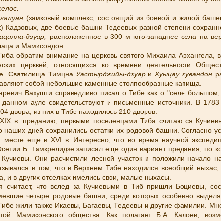
елос.
м
галуан
(замковый комплекс, состоящий из боевой и жилой башен
к) Кадзовых, две боевые башни Тедеевых разной степени сохранно
ацилла-дзуар,
расположенное в 300 м юго-западнее села на вер
лаца и Мамисондон.
 Тиба обратим внимание на церковь святого Михаила Архангела, в
нских церквей, относящихся ко времени деятельности Общес
азе. Святилища Тимцна
Уастырджийы-дзуар
и
Хуыцау кувандон
р
тавляют собой небольшие каменные столпообразные капища.
 царевич Вахушти справедливо писал о Тибе как о "селе большом
 данном ауле свидетельствуют и письменные источники. В 1783 
04 двора, из них в Тибе находилось 210 дворов.
 XIX в. преданию, первыми поселенцами Тиба считаются Кучиев
о наших дней сохранились остатки их родовой башни. Согласно у
 месте еще в XVI в. Интересно, что во время научной экспедиции
сетии Б. Гамкрелидзе записал еще один вариант предания, по к
Кучиевы. Они расчистили лесной участок и положили начало н
азывался в том, что в Верхнем Тибе находился всеобщий ныхас,
, и в других отселках имелись свои, малые ныхасы.
я считает, что вслед за Кучиевыми в Тиб пришли Боциевы, со
имевшие четыре родовые башни, среди которых особенно выделя
Тибе жили также Икаевы, Багаевы, Тедеевы и другие фамилии. М
той Мамисонского общества. Как полагает Б.А. Калоев, возм