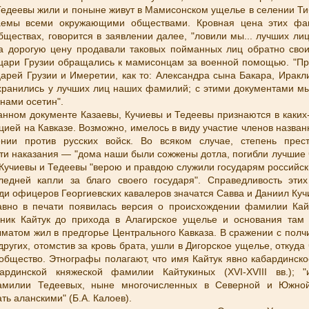
едеевы жили и поныне живут в Мамисонском ущелье в селении Тиб
таемы всеми окружающими обществами. Кровная цена этих фа
бществах, говорится в заявлении далее, "ловили мы... лучших лиц
а дорогую цену продавали таковых пойманных лиц обратно сво
цари Грузии обращались к мамисонцам за военной помощью. "П
царей Грузии и Имеретии, как то: Александра сына Бакара, Иракл
ранились у лучших лиц наших фамилий; с этими документами мы
нами осетин".
данном документе Казаевы, Кучиевы и Тедеевы признаются в каки
ией на Кавказе. Возможно, имелось в виду участие членов назва
ении против русских войск. Во всяком случае, степень пре
ости наказания — "дома наши были сожжены дотла, погибли лучшие
Кучиевы и Тедеевы "верою и правдою служили государям российски
ледней капли за благо своего государя". Справедливость этих
еди офицеров Георгиевских кавалеров значатся Савва и Даниил Ку
авно в печати появилась версия о происхождении фамилии Кайт
ьник Кайтук до прихода в Алагирское ущелье и основания там 
матом жил в предгорье Центрального Кавказа. В сражении с по
 других, отомстив за кровь брата, ушли в Дигорское ущелье, откуд
общество. Этнографы полагают, что имя Кайтук явно кабардинское
бардинской княжеской фамилии Кайтукиных (XVI-XVIII вв.);
амилии Тедеевых, ныне многочисленных в Северной и Южной
ь аланскими" (Б.А. Калоев).