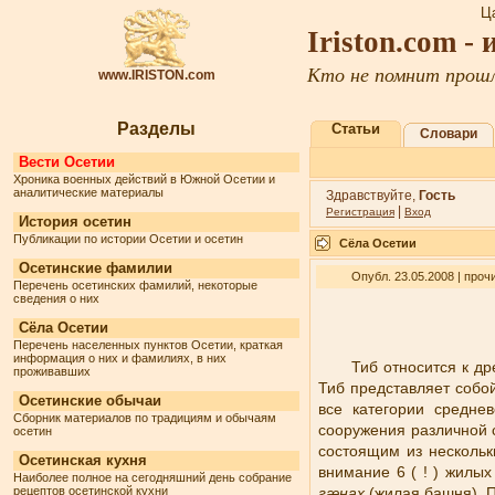
Ц
Iriston.com -
Кто не помнит прошл
www.IRISTON.com
Разделы
Статьи
Словари
Вести Осетии
Хроника военных действий в Южной Осетии и
аналитические материалы
Здравствуйте,
Гость
|
Регистрация
Вход
История осетин
Публикации по истории Осетии и осетин
Сёла Осетии
Осетинские фамилии
Опубл. 23.05.2008 | проч
Перечень осетинских фамилий, некоторые
сведения о них
Сёла Осетии
Перечень населенных пунктов Осетии, краткая
информация о них и фамилиях, в них
Тиб относится к д
проживавших
Тиб представляет собо
Осетинские обычаи
все категории среднев
Сборник материалов по традициям и обычаям
сооружения различной 
осетин
состоящим из нескольк
Осетинская кухня
внимание 6 ( ! ) жилы
Наиболее полное на сегодняшний день собрание
рецептов осетинской кухни
гæнах
(жилая башня). 