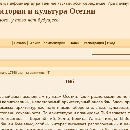
æйут æфсымæртау раттæм нæ къухтæ, абон кæрæдзимæ, Иры лæппут
 история и культура Осетии
ого, у того нет будущего.
|
|
|
|
|
|
|
Начало
Архив
Комментарии
Поиск
Регистрация
Вход
итано 17850 раз |
(3)
Комментарии
Тиб
ревнейшим населенным пунктам Осетии. Как и расположенное неп
й великолепный, неповторимый архитектурный ансамбль. Здесь пр
ековых архитектурных памятников: оборонительные, культовые
степени сохранности. По архитектуре и планировке Тиб является 
их отселков — Верхний Тиб, Уелта, Боцита, Уанта, Тимцна. В В
х башен Кучиевых, особый интерес вызывает расположенный в це
Помимо этого, отметим 5 сильно разрушенных боевых башен Кучи