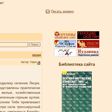
æ!
Писать админу
назад
Автор: Tabol
Библиотека сайта
одалеку селение Лисри,
едставлены практически
, жилые, хозяйственные
типичным горным аулом,
ерхнем Тибе привлекают
нтре села трехъярусный
евых, святилища
Аларды,