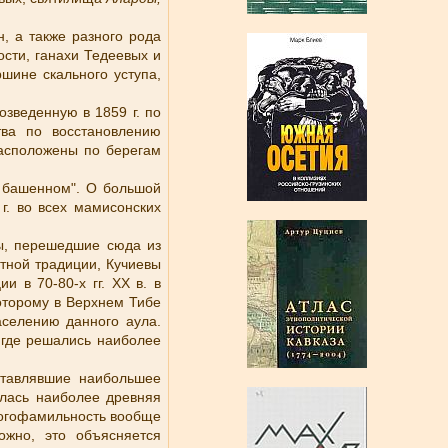
, а также разного рода
сти, ганахи Тедеевых и
шине скального уступа,
озведенную в 1859 г. по
тва по восстановлению
асположены по берегам
, башенном". О большой
г. во всех мамисонских
ы, перешедшие сюда из
стной традиции, Кучиевы
 в 70-80-х гг. XX в. в
оторому в Верхнем Тибе
аселению данного аула.
 где решались наиболее
ставлявшие наибольшее
лась наиболее древняя
ногофамильность вообще
ожно, это объясняется