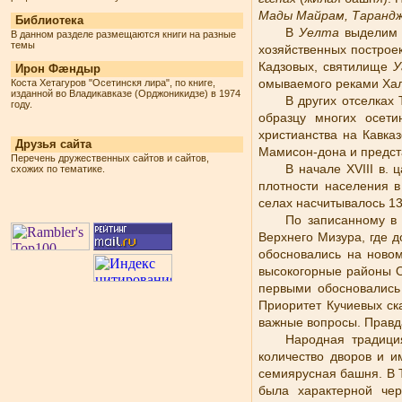
Мады Майрам, Тарандж
Библиотека
В
Уелта
выдели
В данном разделе размещаются книги на разные
темы
хозяйственных построе
Кадзовых, святилище
У
Ирон Фæндыр
омываемого реками Ха
Коста Хетагуров "Осетинскя лира", по книге,
изданной во Владикавказе (Орджоникидзе) в 1974
В других отселках
году.
образцу многих осети
христианства на Кавк
Друзья сайта
Мамисон-дона и предс
Перечень дружественных сайтов и сайтов,
В начале XVIII в.
схожих по тематике.
плотности населения в
селах насчитывалось 13
По записанному в
Верхнего Мизура, где д
обосновались на новом
высокогорные районы О
первыми обосновались 
Приоритет Кучиевых ск
важные вопросы. Правда
Народная традици
количество дворов и 
семиярусная башня. В 
была характерной чер