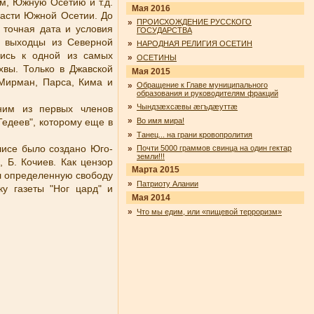
м, Южную Осетию и т.д.
Мая 2016
части Южной Осетии. До
»
ПРОИСХОЖДЕНИЕ РУССКОГО
 точная дата и условия
ГОСУДАРСТВА
ь выходцы из Северной
»
НАРОДНАЯ РЕЛИГИЯ ОСЕТИН
лись к одной из самых
»
ОСЕТИНЫ
вы. Только в Джавской
Мая 2015
 Мирман, Парса, Кима и
»
Обращение к Главе муниципального
образования и руководителям фракций
»
Чындзӕхсӕвы ӕгъдӕуттӕ
ним из первых членов
»
едеев", которому еще в
Во имя мира!
»
Танец... на грани кровопролития
флисе было создано Юго-
»
Почти 5000 граммов свинца на один гектар
земли!!!
 Б. Кочиев. Как цензор
Марта 2015
ал определенную свободу
»
Патриоту Алании
ку газеты "Ног цард" и
Мая 2014
»
Что мы едим, или «пищевой терроризм»