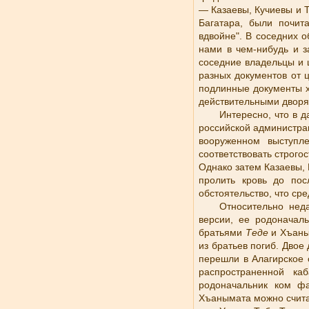
— Казаевы, Кучиевы и Т
Багатара, были почи
вдвойне". В соседних о
нами в чем-нибудь и з
соседние владельцы и 
разных документов от 
подлинные документы х
действительными дворя
Интересно, что в 
российской администрац
вооруженном выступл
соответствовать строг
Однако затем Казаевы, 
пролить кровь до пос
обстоятельство, что ср
Относительно нед
версии, ее родоначал
братьями
Теде
и Хъаны
из братьев погиб. Двое
перешли в Алагирское 
распространенной ка
родоначальник ком ф
Хъанымата можно считат