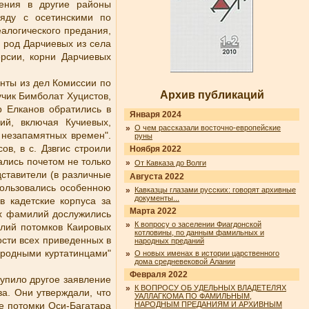
ения в другие районы
яду с осетинскими по
алогического предания,
 род Дарчиевых из села
ерсии, корни Дарчиевых
нты из дел Комиссии по
Архив публикаций
учик Бимболат Хуцистов,
р Елканов обратились в
Января 2024
ий, включая Кучиевых,
»
О чем рассказали восточно-европейские
 незапамятных времен".
руны
в, в с. Дзвгис строили
Ноября 2022
лись почетом не только
»
От Кавказа до Волги
дставители (в различные
Августа 2022
пользовались особенною
»
Кавказцы глазами русских: говорят архивные
документы...
 кадетские корпуса за
Марта 2022
их фамилий дослужились
»
К вопросу о заселении Фиагдонской
илий потомков Каировых
котловины, по данным фамильных и
ости всех приведенных в
народных преданий
иродными куртатинцами"
»
О новых именах в истории царственного
дома средневековой Алании
Февраля 2022
тупило другое заявление
»
К ВОПРОСУ ОБ УДЕЛЬНЫХ ВЛАДЕТЕЛЯХ
а. Они утверждали, что
УАЛЛАГКОМА ПО ФАМИЛЬНЫМ,
е потомки Оси-Багатара
НАРОДНЫМ ПРЕДАНИЯМ И АРХИВНЫМ