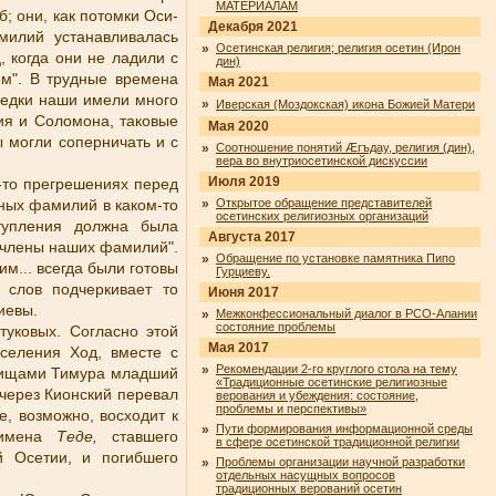
МАТЕРИАЛАМ
; они, как потомки Оси-
Декабря 2021
милий устанавливалась
»
Осетинская религия; религия осетин (Ирон
, когда они не ладили с
дин)
им". В трудные времена
Мая 2021
редки наши имели много
»
Иверская (Моздокская) икона Божией Матери
ия и Соломона, таковые
Мая 2020
 могли соперничать и с
»
Соотношение понятий Æгъдау, религия (дин),
вера во внутриосетинской дискуссии
Июля 2019
х-то прегрешениях перед
нных фамилий в каком-то
»
Открытое обращение представителей
осетинских религиозных организаций
ступления должна была
Августа 2017
 члены наших фамилий".
»
Обращение по установке памятника Пипо
м... всегда были готовы
Гурциеву.
 слов подчеркивает то
Июня 2017
чиевы.
»
Межконфессиональный диалог в РСО-Алании
состояние проблемы
уковых. Согласно этой
Мая 2017
селения Ход, вместе с
»
Рекомендации 2-го круглого стола на тему
лчищами Тимура младший
«Традиционные осетинские религиозные
а через Кионский перевал
верования и убеждения: состояние,
проблемы и перспективы»
, возможно, восходит к
»
Пути формирования информационной среды
 "имена
Теде,
ставшего
в сфере осетинской традиционной религии
 Осетии, и погибшего
»
Проблемы организации научной разработки
отдельных насущных вопросов
традиционных верований осетин