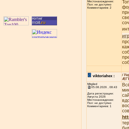
Ton
Местонахождение:
Пол: не доступно
фо
Комментариев: 2
пр
св
со
ин
иг
пр
каж
со
пр
со
Уа
/
viktoriahex :
ÆГ
Mitglied
Всё
05.08.2026 , 08:43
ми
Дата регистрации:
сай
Августа 2026
вд
Местонахождение:
Пол: не доступно
вос
Комментариев: 1
со
htt
тер
буд