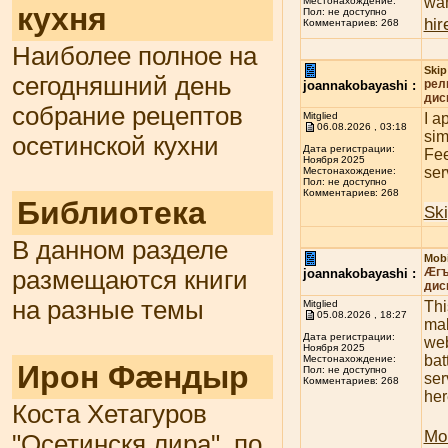
wan
Местонахождение:
кухня
Пол: не доступно
hir
Комментариев: 268
Наиболее полное на
Skip
сегодняшний день
рел
joannakobayashi :
дис
собрание рецептов
Mitglied
I a
06.08.2026 , 03:18
sim
осетинской кухни
Дата регистрации:
Fee
Ноября 2025
ser
Местонахождение:
Пол: не доступно
Комментариев: 268
Библиотека
Sk
В данном разделе
Mobi
Æгъ
размещаются книги
joannakobayashi :
дис
на разные темы
Mitglied
Thi
05.08.2026 , 18:27
mak
Дата регистрации:
web
Ноября 2025
bat
Местонахождение:
Ирон Фæндыр
Пол: не доступно
ser
Комментариев: 268
her
Коста Хетагуров
Mo
"Осетинскя лира", по