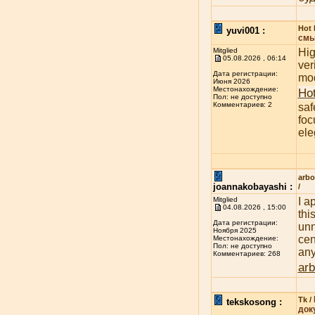
Hot 
yuvi001 :
смы
Mitglied
Hig
05.08.2026 , 06:14
ver
Дата регистрации:
mod
Июня 2026
Местонахождение:
Hot
Пол: не доступно
Комментариев: 2
saf
foc
ele
arbo
joannakobayashi :
/
Mitglied
I a
04.08.2026 , 15:00
thi
Дата регистрации:
unn
Ноября 2025
cen
Местонахождение:
Пол: не доступно
any
Комментариев: 268
arb
Tk /
tekskosong :
док