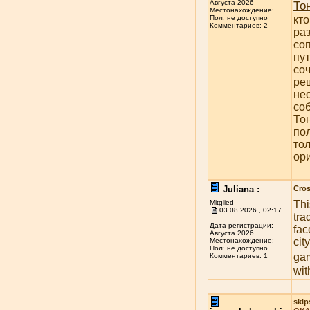
То
Августа 2026
Местонахождение:
кт
Пол: не доступно
Комментариев: 2
ра
со
пу
со
ре
не
со
То
по
тол
ор
Juliana :
Cros
Mitglied
Thi
03.08.2026 , 02:17
tra
Дата регистрации:
fac
Августа 2026
cit
Местонахождение:
Пол: не доступно
ga
Комментариев: 1
wit
skip