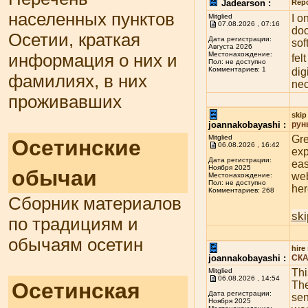
Jadearson :
Rep
населенных пунктов
Mitglied
I o
07.08.2026 , 07:16
doc
Осетии, краткая
Дата регистрации:
sof
Августа 2026
Местонахождение:
информация о них и
fel
Пол: не доступно
Комментариев: 1
dig
фамилиях, в них
nec
проживавших
skip
joannakobayashi :
рун
Mitglied
Gre
Осетинские
06.08.2026 , 16:42
exp
Дата регистрации:
eas
Ноября 2025
обычаи
web
Местонахождение:
Пол: не доступно
her
Комментариев: 268
Сборник материалов
ski
по традициям и
обычаям осетин
hire
joannakobayashi :
СКА
Mitglied
Thi
06.08.2026 , 14:54
Осетинская
The
Дата регистрации:
sen
Ноября 2025