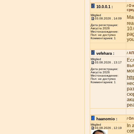
О 
/
10.0.0.1 :
сре
Mitglied
Man
03.08.2026 , 14:09
rea
Дата регистрации:
10.
Августа 2026
Местонахождение:
pag
Пол: не доступно
Комментариев: 1
you
АП
vefehara :
/
Mitglied
Ес
03.08.2026 , 13:17
вы
Дата регистрации:
мог
Августа 2026
Местонахождение:
htt
Пол: не доступно
Комментариев: 1
нес
раз
сю
акц
ре
Ол
haanomio :
/
Mitglied
In 
03.08.2026 , 12:19
com