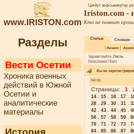
Цæйут æфсымæртау рат
Iriston.com -
www.IRISTON.com
Кто не помнит прошл
Разделы
Статьи
Словари
|
|
Начало
Архив
Здравствуйте,
Гость
|
Регистрация
Вход
Вести Осетии
Вы не зарегистриров
Хроника военных
Автор
действий в Южной
Страницы: .
1
.
Осетии и
.
.
.
.
14
15
16
17
1
аналитические
.
.
.
.
28
29
30
31
3
.
.
.
.
материалы
42
43
44
45
4
.
.
.
.
56
57
58
59
6
.
.
.
.
70
71
72
73
7
История
.
.
.
.
84
85
86
87
8