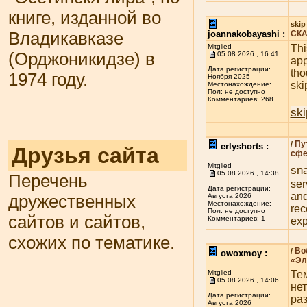
книге, изданной во
skip
Владикавказе
joannakobayashi :
СКА
Mitglied
Thi
(Орджоникидзе) в
05.08.2026 , 16:41
app
Дата регистрации:
tho
1974 году.
Ноября 2025
ski
Местонахождение:
Пол: не доступно
Комментариев: 268
ski
Пу
/
erlyshorts :
Друзья сайта
сфе
Mitglied
sn
05.08.2026 , 14:38
Перечень
ser
Дата регистрации:
and
дружественных
Августа 2026
Местонахождение:
rec
Пол: не доступно
сайтов и сайтов,
Комментариев: 1
exp
схожих по тематике.
Во
/
owoxmoy :
«Эл
Mitglied
Тем
05.08.2026 , 14:06
не
Дата регистрации:
раз
Августа 2026